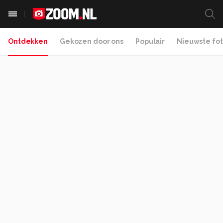
Ontdekken
Gekozen door ons
Populair
Nieuwste fot