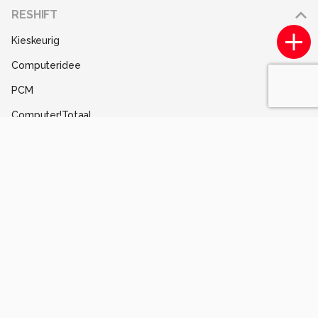
Adverteren
RESHIFT
Disclaimer
Kieskeurig
Gebruiksvoorwaarden
Computeridee
Partners
PCM
Help
Computer!Totaal
Contact
Tips & Trucs
Mediatotaal
Techcafe
MacWorld
Lifehacking
Techpanel
Gamer.nl
Insidegamer.nl