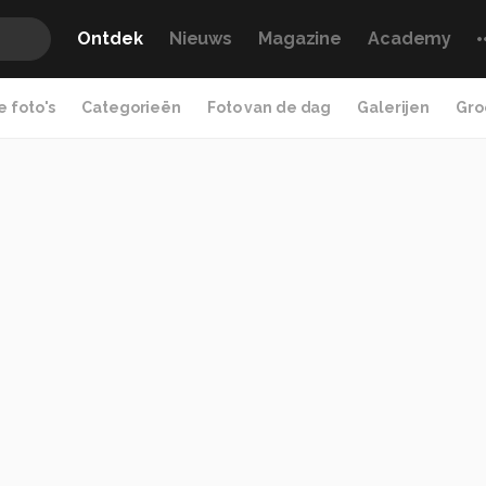
Ontdek
Nieuws
Magazine
Academy
 foto's
Categorieën
Foto van de dag
Galerijen
Gro