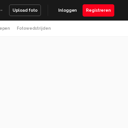
Inloggen
Registreren
Upload foto
epen
Fotowedstrijden