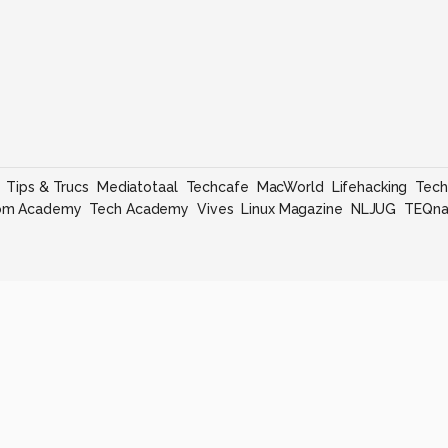
Tips & Trucs
Mediatotaal
Techcafe
MacWorld
Lifehacking
Tech
om Academy
Tech Academy
Vives
Linux Magazine
NLJUG
TEQna