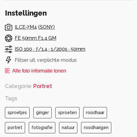
Instellingen
ILCE-7M4
(
SONY
)
FE 50mm F1.4 GM
ISO 100 ·
ƒ/1.4 ·
1/200s ·
50mm
Flitser uit, verplichte modus
Alle foto informatie tonen
Categorie
Portret
Tags
sproetjes
ginger
sproeten
roodhaar
portret
fotografie
natuur
roodharigen