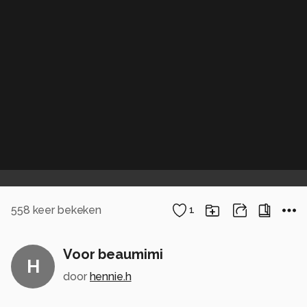
558
keer bekeken
1
Voor beaumimi
H
door
hennie.h