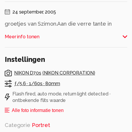
24 september, 2005
groetjes van Szimon.Aan die verre tante in
Holland
Meer info tonen
Alle rechten voorbehouden
Instellingen
NIKON D70s
(
NIKON CORPORATION
)
ƒ/5.6 ·
1/60s ·
80mm
Flash fired, auto mode, return light detected ·
ontbekende flits waarde
Alle foto informatie tonen
Categorie
Portret