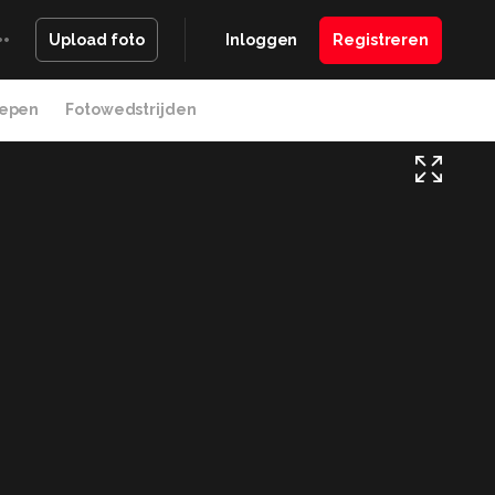
Inloggen
Registreren
Upload foto
epen
Fotowedstrijden