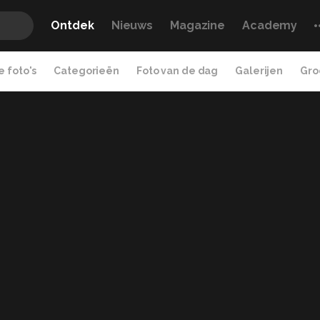
Ontdek
Nieuws
Magazine
Academy
 foto's
Categorieën
Foto van de dag
Galerijen
Gro