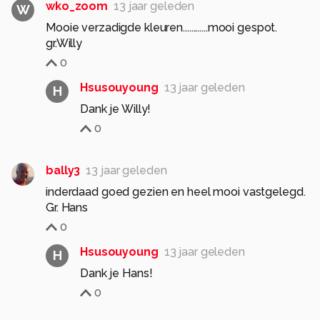
wko_zoom
13 jaar geleden
W
Mooie verzadigde kleuren............mooi gespot.
gr.Willy
0
Hsusouyoung
13 jaar geleden
H
Dank je Willy!
0
bally3
13 jaar geleden
inderdaad goed gezien en heel mooi vastgelegd.
Gr. Hans
0
Hsusouyoung
13 jaar geleden
H
Dank je Hans!
0