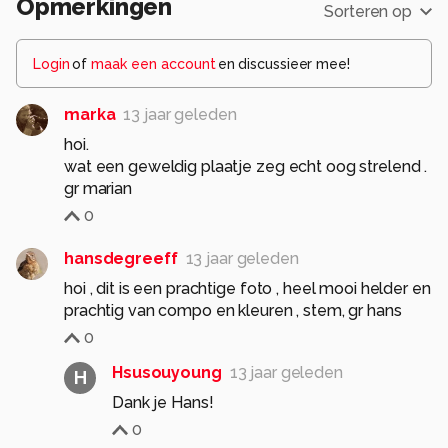
Opmerkingen
Sorteren op
Login
of
maak een account
en discussieer mee!
marka
13 jaar geleden
hoi.
wat een geweldig plaatje zeg echt oog strelend .
gr marian
0
hansdegreeff
13 jaar geleden
hoi , dit is een prachtige foto , heel mooi helder en
prachtig van compo en kleuren , stem, gr hans
0
Hsusouyoung
13 jaar geleden
H
Dank je Hans!
0