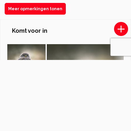
Meer opmerkingen tonen
Komt voor in
Zomergevoel
door
redactiezoom
·
638 foto's