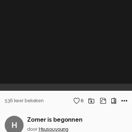
536
keer bekeken
6
Zomer is begonnen
H
door
Hsusouyoung