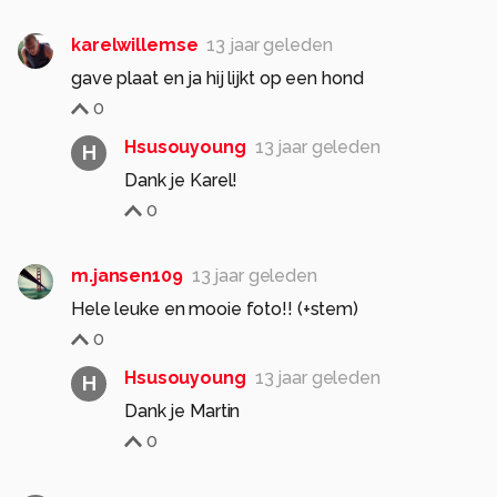
karelwillemse
13 jaar geleden
gave plaat en ja hij lijkt op een hond
0
Hsusouyoung
13 jaar geleden
H
Dank je Karel!
0
m.jansen109
13 jaar geleden
Hele leuke en mooie foto!! (+stem)
0
Hsusouyoung
13 jaar geleden
H
Dank je Martin
0