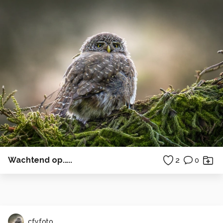
Wachtend op.....
2
0
cfyfoto