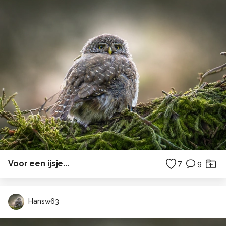
Voor een ijsje...
7
9
Hansw63