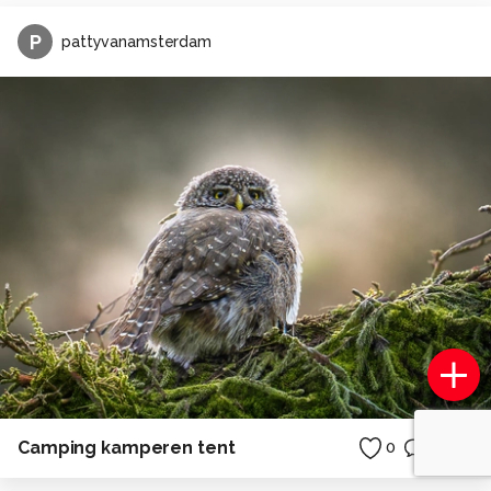
P
pattyvanamsterdam
Camping kamperen tent
0
0