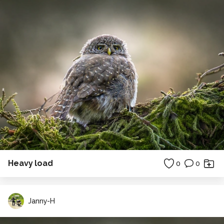
Heavy load
0
0
Janny-H