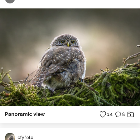
Panoramic view
14
8
cfyfoto