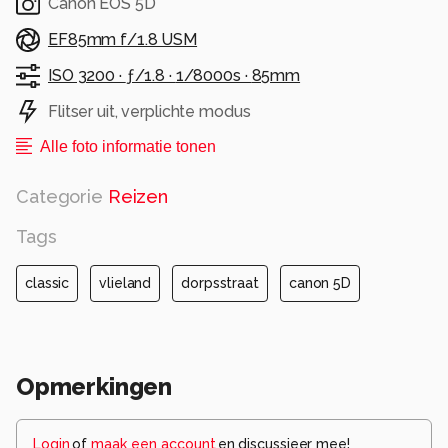
Canon EOS 5D
EF85mm f/1.8 USM
ISO 3200 ·
ƒ/1.8 ·
1/8000s ·
85mm
Flitser uit, verplichte modus
Alle foto informatie tonen
Categorie
Reizen
Tags
classic
vlieland
dorpsstraat
canon 5D
Opmerkingen
Login
of
maak een account
en discussieer mee!