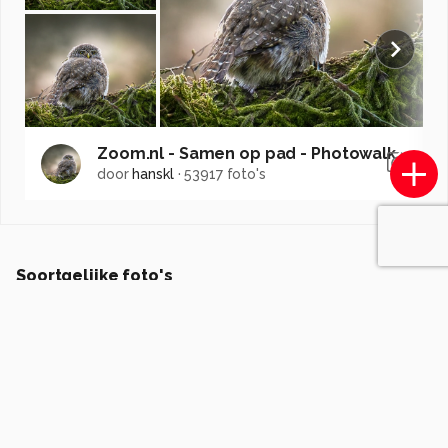
Zoom.nl - Samen op pad - Photowalks Nederland
door
hanskl
·
53917 foto's
Soortgelijke foto's
MCG