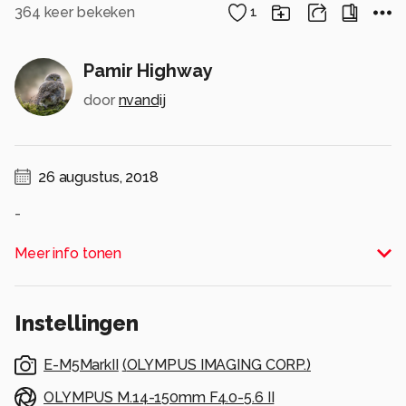
364
keer bekeken
1
Pamir Highway
door
nvandij
26 augustus, 2018
-
Alle rechten voorbehouden
Meer info tonen
Instellingen
E-M5MarkII
(
OLYMPUS IMAGING CORP.
)
OLYMPUS M.14-150mm F4.0-5.6 II