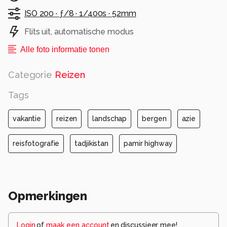
ISO 200 ·
ƒ/8 ·
1/400s ·
52mm
Flits uit, automatische modus
Alle foto informatie tonen
Categorie
Reizen
Tags
vakantie
reizen
landschap
bergen
azie
reisfotografie
tadjikistan
pamir highway
Opmerkingen
Login
of
maak een account
en discussieer mee!