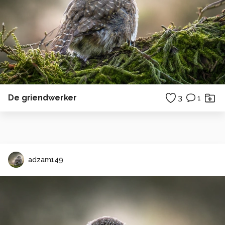
De griendwerker
3
1
adzam149