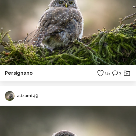
Persignano
15
3
adzam149