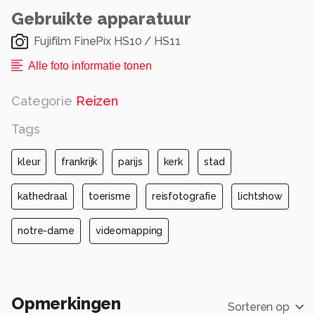
tristesse... Maar deze herinnering blijft
Gebruikte apparatuur
geweldig. En in de Notre-Dame mogen dit jaar
dan geen kerstdiensten gehouden worden, ze
Fujifilm FinePix HS10 / HS11
wordt herbouwd.
Alle foto informatie tonen
Alle rechten voorbehouden
Categorie
Reizen
Tags
kleur
frankrijk
parijs
kerk
stad
kathedraal
toerisme
reisfotografie
lichtshow
notre-dame
videomapping
Opmerkingen
Sorteren op