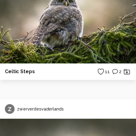
Celtic Steps
11
2
Z
zwerverdesvaderlands