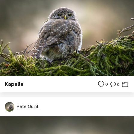
Kapelle
0
0
PeterQuint