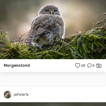
Morgenstond
26
6
JePeVeTe