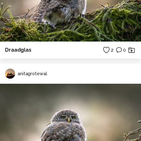
Draadglas
2
0
anitagrotewal