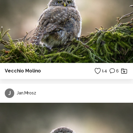
Vecchio Molino
14
6
J
Jan.Mrosz