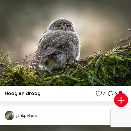
Hoog en droog
2
0
jankpeters