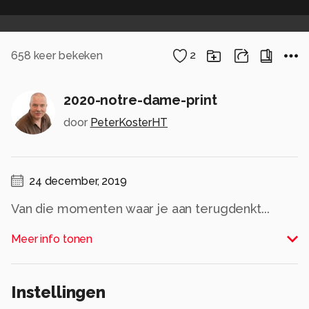
658
keer bekeken
2
2020-notre-dame-print
door
PeterKosterHT
24 december, 2019
Van die momenten waar je aan terugdenkt...
Lichtshow tgv 100 jaar Eerste Wereldoorlog op
Meer info tonen
de Notre-Dame van Parijs. Al weer twee jaar
geleden, maar na de brand van deze zomer
kwamen de herinneringen terug.
Instellingen
Inmiddels zijn we weer in Parijs geweest. La