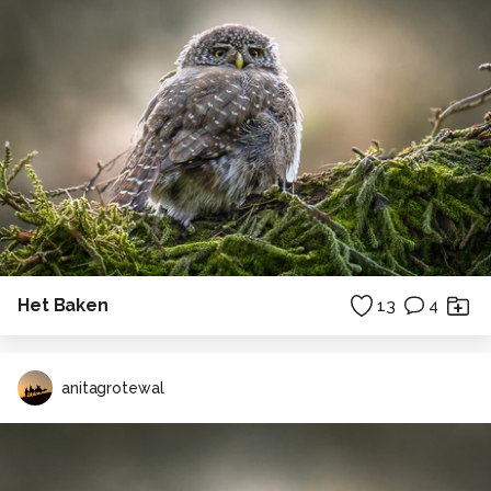
Het Baken
13
4
anitagrotewal