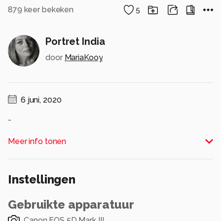
879
keer bekeken
5
Portret India
door
MariaKooy
6 juni, 2020
-
Alle rechten voorbehouden
Meer info tonen
Instellingen
Gebruikte apparatuur
Canon EOS 5D Mark III