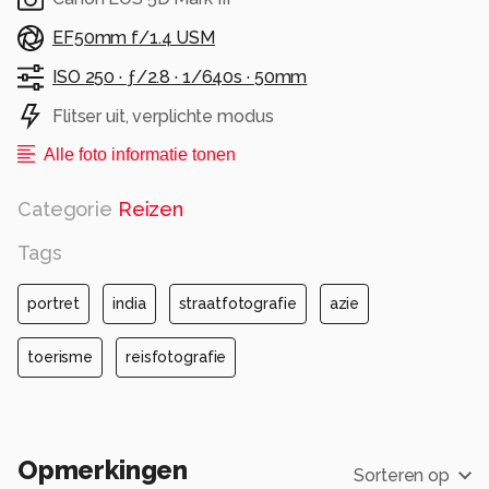
EF50mm f/1.4 USM
ISO 250 ·
ƒ/2.8 ·
1/640s ·
50mm
Flitser uit, verplichte modus
Alle foto informatie tonen
Categorie
Reizen
Tags
portret
india
straatfotografie
azie
toerisme
reisfotografie
Opmerkingen
Sorteren op