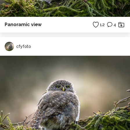
Panoramic view
12
4
cfyfoto