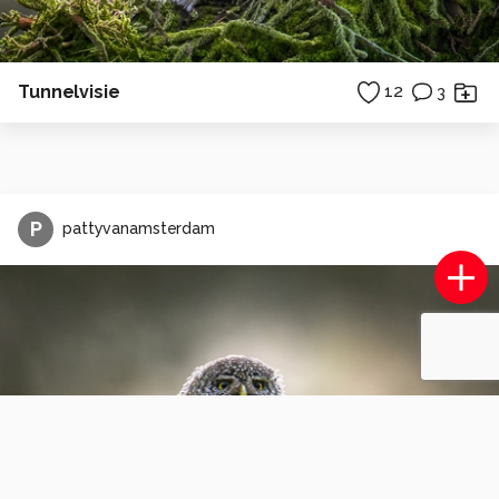
Tunnelvisie
12
3
P
pattyvanamsterdam