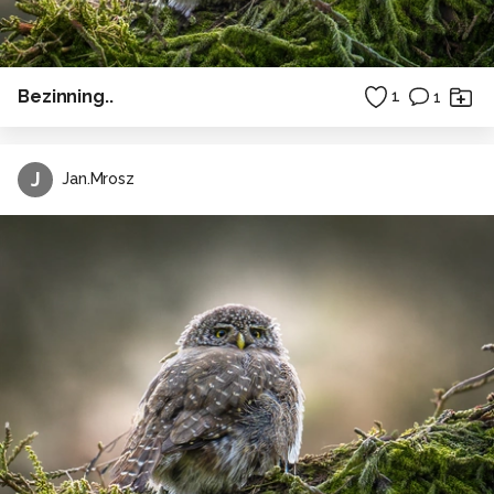
Bezinning..
1
1
J
Jan.Mrosz