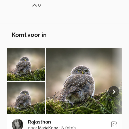
0
Komt voor in
Rajasthan
door
MariaKooy
·
8 foto's