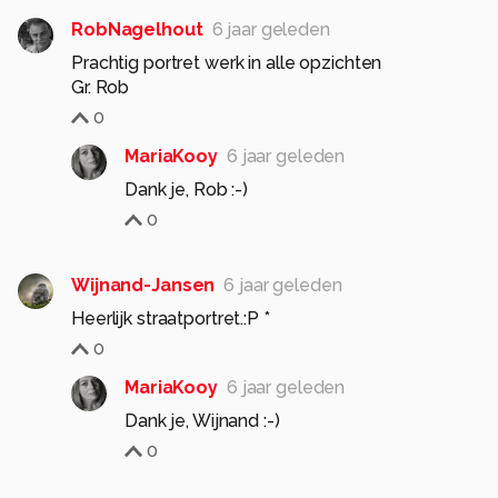
RobNagelhout
6 jaar geleden
Prachtig portret werk in alle opzichten
Gr. Rob
0
MariaKooy
6 jaar geleden
Dank je, Rob :-)
0
Wijnand-Jansen
6 jaar geleden
Heerlijk straatportret.:P *
0
MariaKooy
6 jaar geleden
Dank je, Wijnand :-)
0