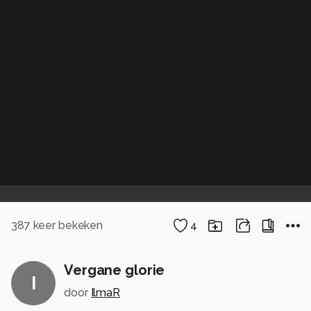
387
keer bekeken
4
Vergane glorie
I
door
IlmaR