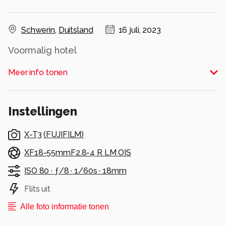
Schwerin
,
Duitsland
16 juli, 2023
Voormalig hotel
Alle rechten voorbehouden
Meer info tonen
Instellingen
X-T3
(
FUJIFILM
)
XF18-55mmF2.8-4 R LM OIS
ISO 80 ·
ƒ/8 ·
1/60s ·
18mm
Flits uit
Alle foto informatie tonen