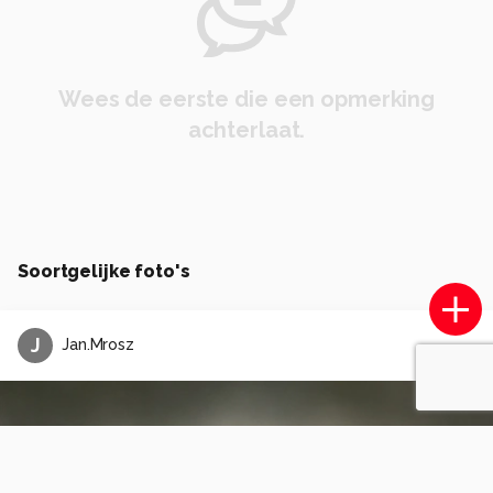
Wees de eerste die een opmerking
achterlaat.
Soortgelijke foto's
J
Jan.Mrosz