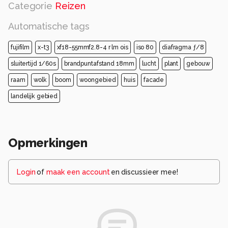
Categorie
Reizen
Automatische tags
fujifilm
x-t3
xf18-55mmf2.8-4 r lm ois
iso 80
diafragma ƒ/8
sluitertijd 1/60s
brandpuntafstand 18mm
lucht
plant
gebouw
raam
wolk
boom
woongebied
huis
facade
landelijk gebied
Opmerkingen
Login
of
maak een account
en discussieer mee!