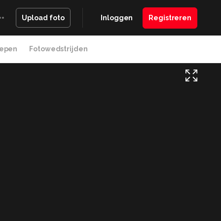
Inloggen
Registreren
Upload foto
epen
Fotowedstrijden