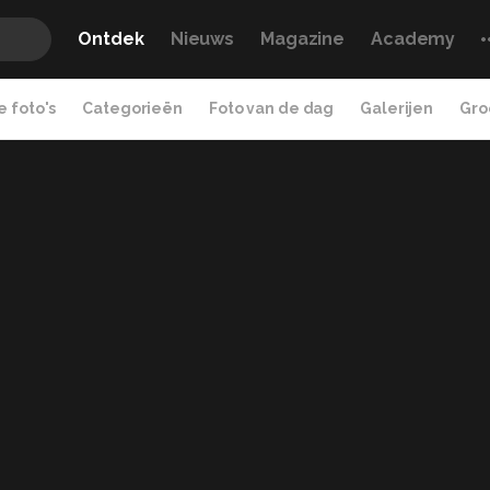
Ontdek
Nieuws
Magazine
Academy
 foto's
Categorieën
Foto van de dag
Galerijen
Gro