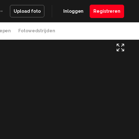
Inloggen
Registreren
Upload foto
epen
Fotowedstrijden