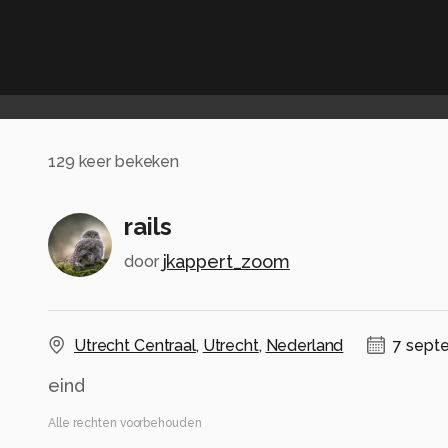
129
keer bekeken
rails
jkappert_zoom
door
Utrecht Centraal
,
Utrecht
,
Nederland
7 sept
eind
Alle rechten voorbehouden