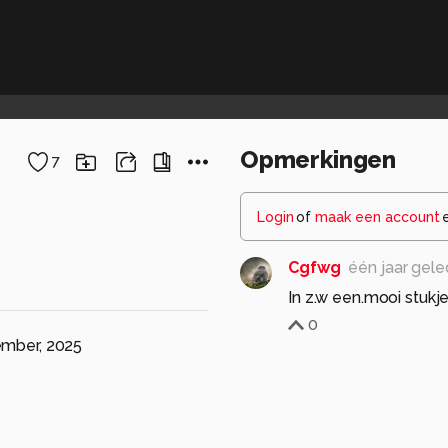
Opmerkingen
7
Login
of
maak een account
Cgfwg
één jaar gel
In z.w een.mooi stukje
0
ember, 2025