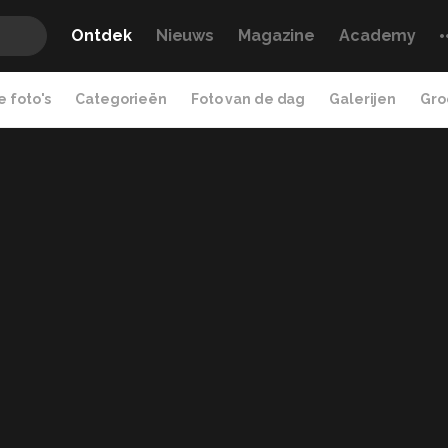
Ontdek
Nieuws
Magazine
Academy
 foto's
Categorieën
Foto van de dag
Galerijen
Gro