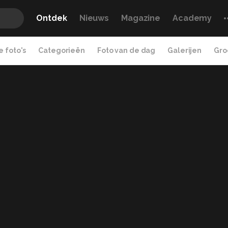
Ontdek
Nieuws
Magazine
Academy
 foto's
Categorieën
Foto van de dag
Galerijen
Gro