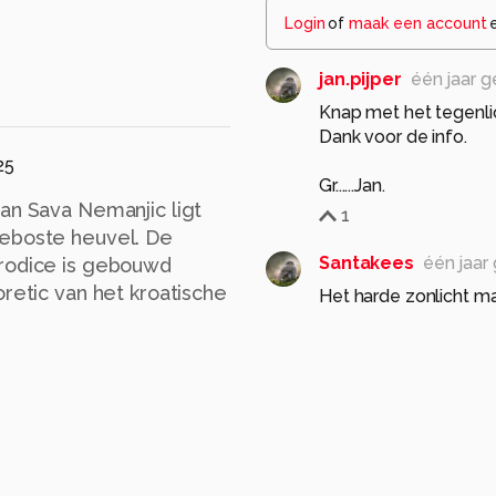
Login
of
maak een account
jan.pijper
één jaar 
Knap met het tegenlic
Dank voor de info.
25
Gr......Jan.
an Sava Nemanjic ligt
1
beboste heuvel. De
Santakees
één jaar
orodice is gebouwd
oretic van het kroatische
Het harde zonlicht ma
Groet Kees
1
hvr2105
één jaar ge
Dit plekje fraaie verb