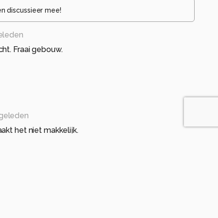
en discussieer mee!
geleden
ht. Fraai gebouw.
 geleden
akt het niet makkelijk.
leden
eeld. Mooie reisfotografie.