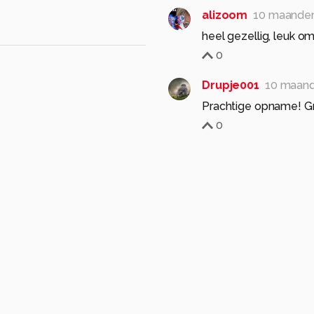
alizoom
10 maande
heel gezellig, leuk om
0
Drupje001
10 maan
Prachtige opname! Gr
0