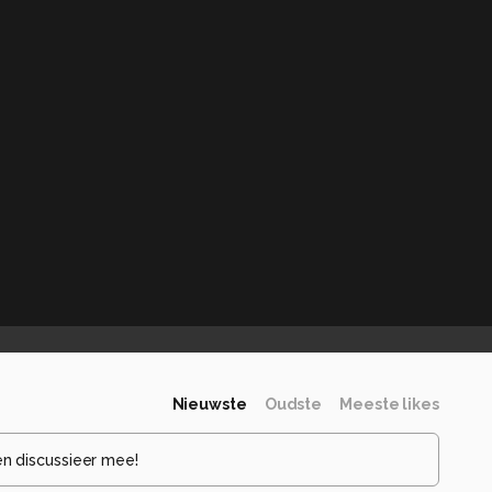
Nieuwste
Oudste
Meeste likes
en discussieer mee!