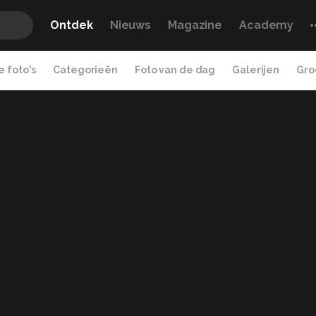
Ontdek
Nieuws
Magazine
Academy
 foto's
Categorieën
Foto van de dag
Galerijen
Gro