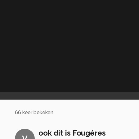
66
keer bekeken
ook dit is Fougéres
V