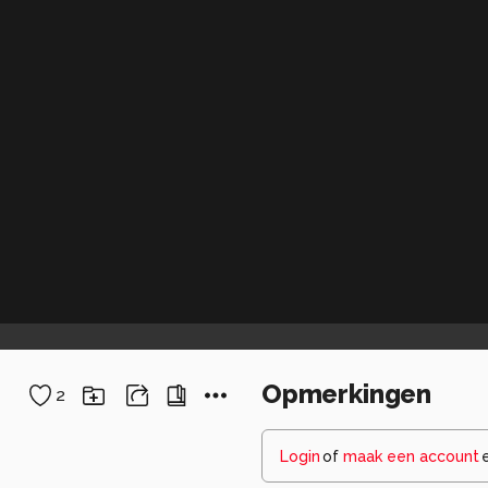
Opmerkingen
2
Login
of
maak een account