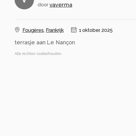
vaverma
door
Fougères
,
Frankrijk
1 oktober, 2025
terrasje aan Le Nançon
Alle rechten voorbehouden
Instellingen
Gebruikte apparatuur
Nikon D 780
VR 24-70mm f/2.8E
ISO 1100 ·
ƒ/9 ·
1/30s ·
32mm
Flits uit