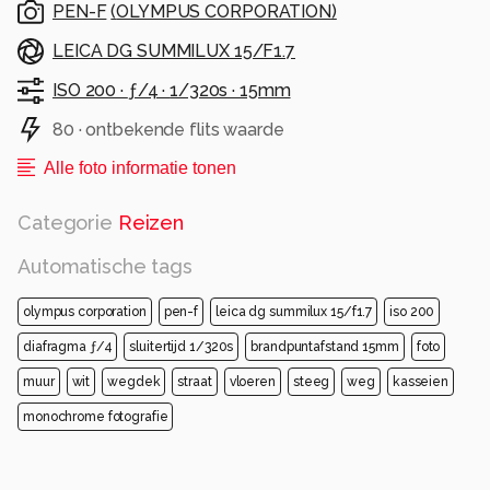
PEN-F
(
OLYMPUS CORPORATION
)
Alle rechten voorbehouden
LEICA DG SUMMILUX 15/F1.7
ISO 200 ·
ƒ/4 ·
1/320s ·
15mm
80 · ontbekende flits waarde
Alle foto informatie tonen
Categorie
Reizen
Automatische tags
olympus corporation
pen-f
leica dg summilux 15/f1.7
iso 200
diafragma ƒ/4
sluitertijd 1/320s
brandpuntafstand 15mm
foto
muur
wit
wegdek
straat
vloeren
steeg
weg
kasseien
monochrome fotografie