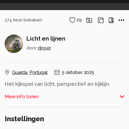
174
keer bekeken
29
Licht en lijnen
door
djoser
Guarda
,
Portugal
5 oktober, 2025
Het kijkspel van licht, perspectief en kijklijn.
Meer info tonen
Kleur RAW opname omgezet in zwartwit en
"ontwikkeld" in de Nik Silver FEX tool. Met
klassieke techniek (doordrukken en
Instellingen
tegenhouden) de lichtverdeling en intensiteit
aangepast.