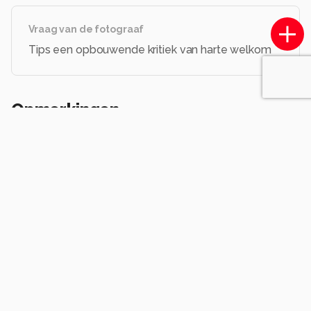
Vraag van de fotograaf
Tips een opbouwende kritiek van harte welkom
Opmerkingen
Login
of
maak een account
en discussieer mee!
HendrikWeets
10 maanden geleden
H
Doet denken aan een ets ipv aan een foto. Zeer
geslaagde en knappe omzetting.
Henk.
1