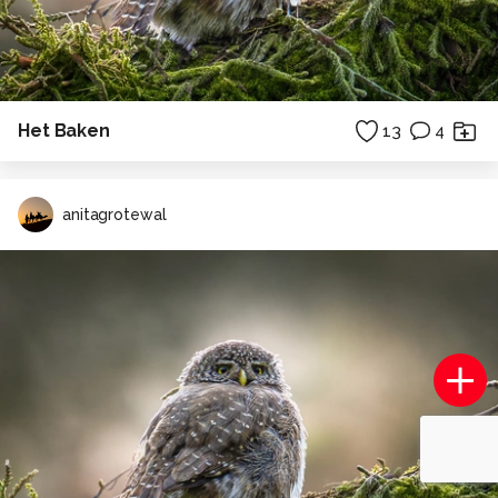
Het Baken
13
4
anitagrotewal