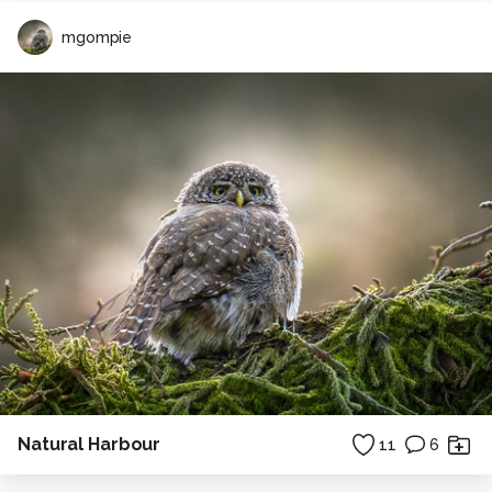
mgompie
Natural Harbour
11
6