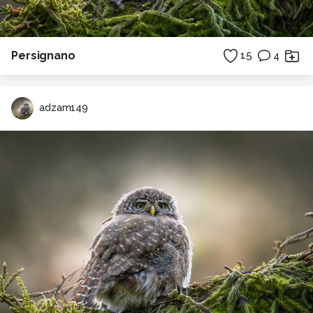
Persignano
15
4
adzam149