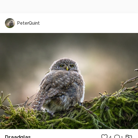
PeterQuint
Draadglas
4
1