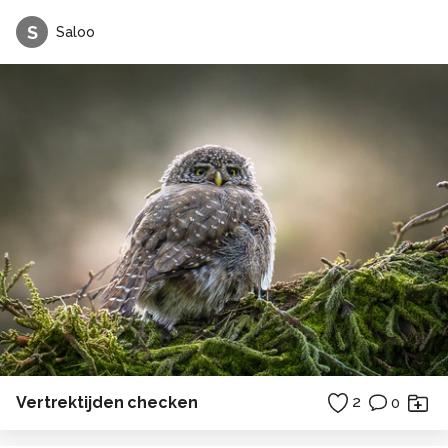
S
Saloo
Vertrektijden checken
2
0