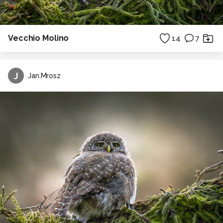
Vecchio Molino
14
7
J
Jan.Mrosz