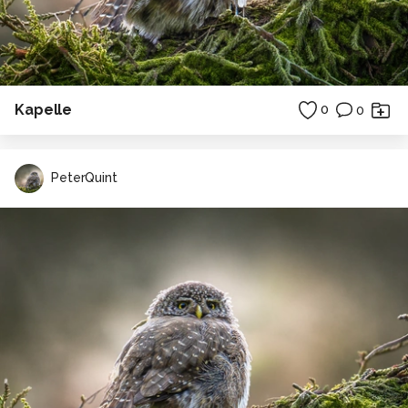
Kapelle
0
0
PeterQuint