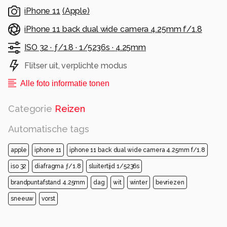
iPhone 11
(
Apple
)
iPhone 11 back dual wide camera 4.25mm f/1.8
ISO 32 ·
ƒ/1.8 ·
1/5236s ·
4.25mm
Flitser uit, verplichte modus
Alle foto informatie tonen
Categorie
Reizen
Automatische tags
apple
iphone 11
iphone 11 back dual wide camera 4.25mm f/1.8
iso 32
diafragma ƒ/1.8
sluitertijd 1/5236s
brandpuntafstand 4.25mm
dag
wit
winter
bevriezen
sneeuw
vorst