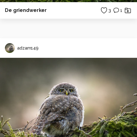
De griendwerker
3
1
adzam149