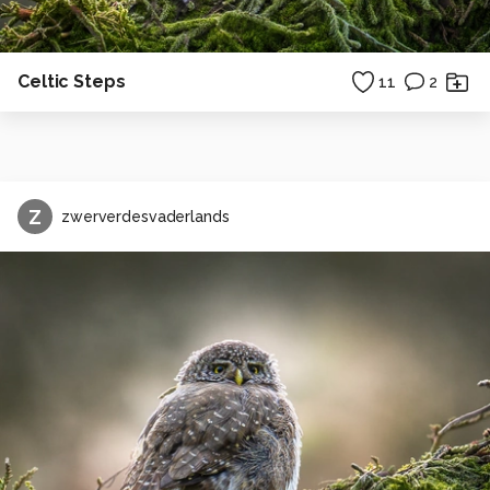
Celtic Steps
11
2
Z
zwerverdesvaderlands