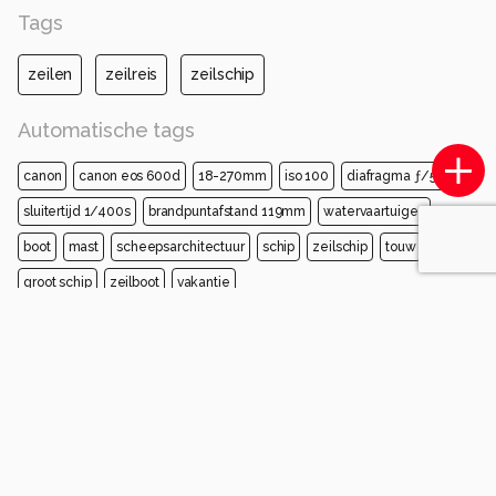
Tags
zeilen
zeilreis
zeilschip
Automatische tags
canon
canon eos 600d
18-270mm
iso 100
diafragma ƒ/5.6
sluitertijd 1/400s
brandpuntafstand 119mm
watervaartuigen
boot
mast
scheepsarchitectuur
schip
zeilschip
touw
groot schip
zeilboot
vakantie
Opmerkingen
Login
of
maak een account
en discussieer mee!