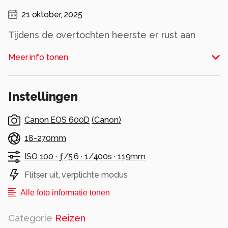
21 oktober, 2025
Tijdens de overtochten heerste er rust aan
boord. Mensen genoten van de overtocht,
Meer info tonen
Namen de tijd voor zichzelf. Pure rust
Alle rechten voorbehouden
Instellingen
Canon EOS 600D
(
Canon
)
18-270mm
ISO 100 ·
ƒ/5.6 ·
1/400s ·
119mm
Flitser uit, verplichte modus
Alle foto informatie tonen
Categorie
Reizen