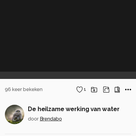
96
keer bekeken
1
De heilzame werking van water
door
Brendabo