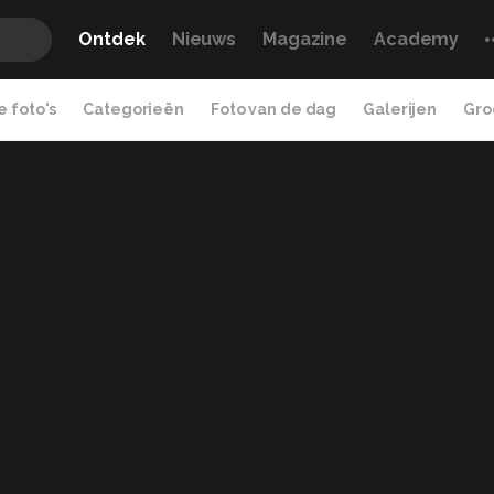
Ontdek
Nieuws
Magazine
Academy
 foto's
Categorieën
Foto van de dag
Galerijen
Gro