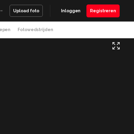
Inloggen
Registreren
Upload foto
epen
Fotowedstrijden