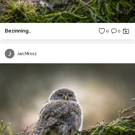
Bezinning..
0
0
J
Jan.Mrosz