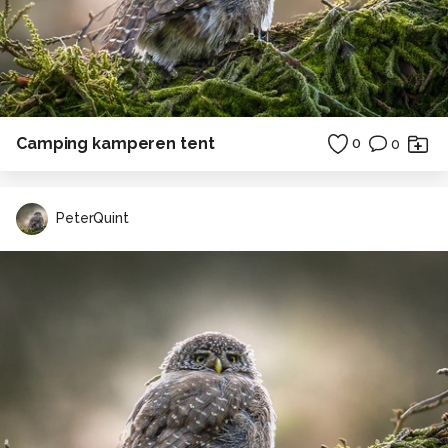
Camping kamperen tent
0
0
PeterQuint