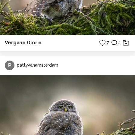
Vergane Glorie
7
2
P
pattyvanamsterdam