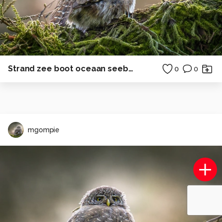
Strand zee boot oceaan seebrucke
0
0
mgompie