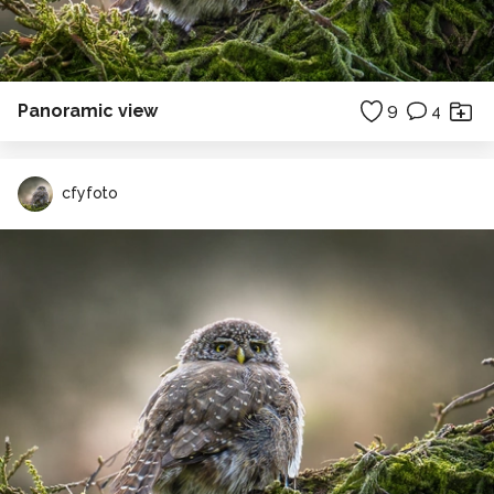
Panoramic view
9
4
cfyfoto