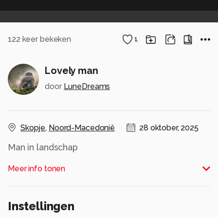
122
keer bekeken
1
Lovely man
door
LuneDreams
Skopje
,
Noord-Macedonië
28 oktober, 2025
Alle rechten voorbehouden
Meer info tonen
Instellingen