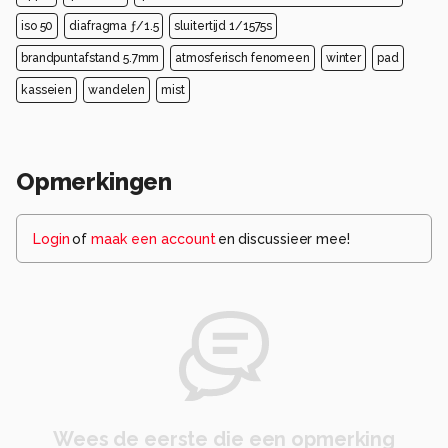
iso 50
diafragma ƒ/1.5
sluitertijd 1/1575s
brandpuntafstand 5.7mm
atmosferisch fenomeen
winter
pad
kasseien
wandelen
mist
Opmerkingen
Login
of
maak een account
en discussieer mee!
Wees de eerste die een opmerking