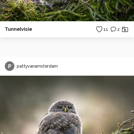
Tunnelvisie
11
2
P
pattyvanamsterdam