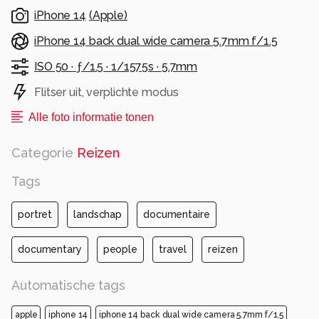
iPhone 14
(
Apple
)
iPhone 14 back dual wide camera 5.7mm f/1.5
ISO 50 ·
ƒ/1.5 ·
1/1575s ·
5.7mm
Flitser uit, verplichte modus
Alle foto informatie tonen
Categorie
Reizen
Tags
portret
landschap
documentaire
documentary
people
travel
reizen
Automatische tags
apple
iphone 14
iphone 14 back dual wide camera 5.7mm f/1.5