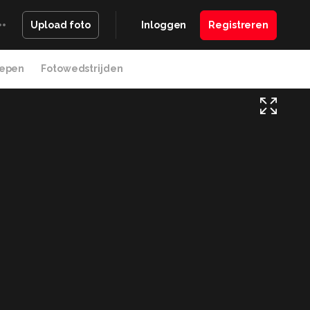
Inloggen
Registreren
Upload foto
epen
Fotowedstrijden