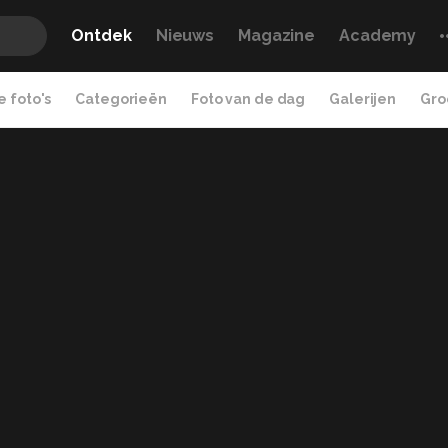
Ontdek
Nieuws
Magazine
Academy
 foto's
Categorieën
Foto van de dag
Galerijen
Gro