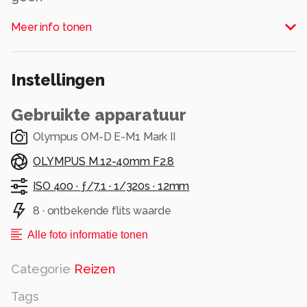
Alle rechten voorbehouden
Meer info tonen
Instellingen
Gebruikte apparatuur
Olympus OM-D E-M1 Mark II
OLYMPUS M.12-40mm F2.8
ISO 400 ·
ƒ/7.1 ·
1/320s ·
12mm
8 · ontbekende flits waarde
Alle foto informatie tonen
Categorie
Reizen
Tags