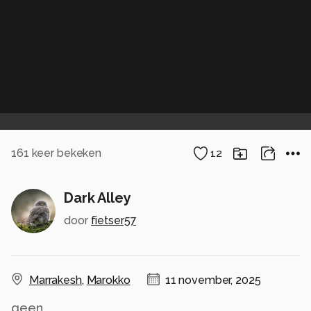
161
keer bekeken
12
Dark Alley
door
fietser57
Marrakesh
,
Marokko
11 november, 2025
geen