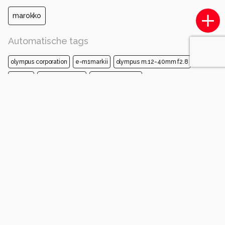
marokko
Automatische tags
olympus corporation
e-m1markii
olympus m.12-40mm f2.8
iso 400
diafragma ƒ/7.1
sluitertijd 1/320s
brandpuntafstand 12mm
foto
monochrome fotografie
wit
boog
steeg
straat
architectuur
zwart
zwart en wit
monochroom
Opmerkingen
Login
of
maak een account
en discussieer mee!
Juergen-Joherl
9 maanden geleden