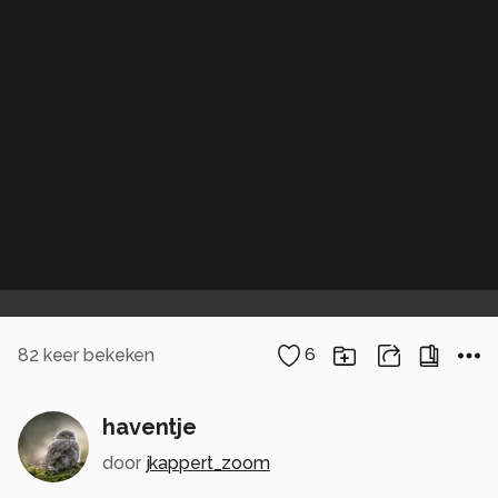
82
keer bekeken
6
haventje
door
jkappert_zoom