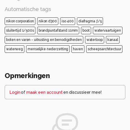
Automatische tags
nikon corporation
nikon d300
iso 400
diafragma ƒ/5
sluitertijd 1/500s
brandpuntafstand 11mm
boot
watervaartuigen
boten en varen - uitrusting en benodigdheden
waterloop
kanaal
waterweg
menselijke nederzetting
haven
scheepsarchitectuur
Opmerkingen
Login
of
maak een account
en discussieer mee!