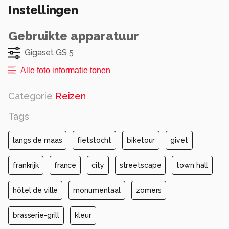
Instellingen
eten.
Alle rechten voorbehouden
Gebruikte apparatuur
Gigaset GS 5
Alle foto informatie tonen
Categorie
Reizen
Tags
langs de maas
fietstocht
biketour
givet
frankrijk
france
city
streetscape
town hall
hôtel de ville
monumentaal
zomers
brasserie-grill
kleur