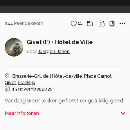
244
keer bekeken
11
Givet (F) • Hôtel de Ville
door
Juergen-Joherl
Brasserie-Grill de l'Hôtel-de-ville
,
Place Carnot
,
Givet
,
Frankrijk
15 november, 2025
Vandaag weer lekker gefietst en gelukkig goed
behouden in Givet aangekomen.
Meer info tonen
Het Hôtel Dè Ville, afgebeeld links, schijnt nu de
Town Hall te zijn en rechts ervan bevind zich
een gelijknamige Brasserie-Grill met best lekker