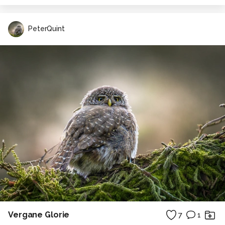
PeterQuint
Vergane Glorie
7
1