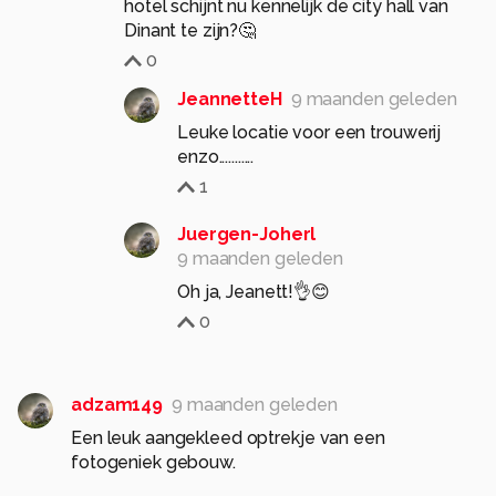
hotel schijnt nu kennelijk de city hall van
Dinant te zijn?🤔
0
JeannetteH
9 maanden geleden
Leuke locatie voor een trouwerij
enzo...........
1
Juergen-Joherl
9 maanden geleden
Oh ja, Jeanett!👌😊
0
adzam149
9 maanden geleden
Een leuk aangekleed optrekje van een
fotogeniek gebouw.