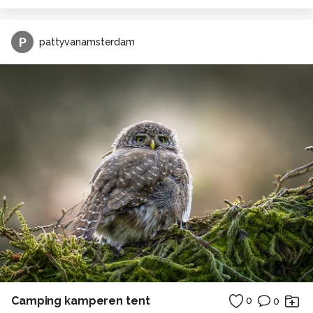
P
pattyvanamsterdam
Camping kamperen tent
0
0