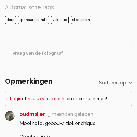
Automatische tags
dorp
openbare ruimte
vakantie
stadsplein
Vraag van de fotograaf
Opmerkingen
Sorteren op
Login
of
maak een account
en discussieer mee!
oudmaijer
9 maanden geleden
Mooi hotel gebouw, ziet er chique.
Groetjes Bob.