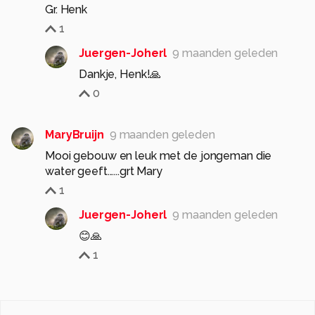
Gr. Henk
1
Juergen-Joherl
9 maanden geleden
Dankje, Henk!🙏
0
MaryBruijn
9 maanden geleden
Mooi gebouw en leuk met de jongeman die
water geeft......grt Mary
1
Juergen-Joherl
9 maanden geleden
😊🙏
1