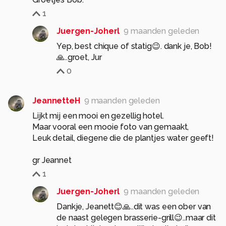
1
Juergen-Joherl
9 maanden geleden
Yep, best chique of statig😉. dank je, Bob!
🙏..groet, Jur
0
JeannetteH
9 maanden geleden
Lijkt mij een mooi en gezellig hotel.
Maar vooral een mooie foto van gemaakt,
Leuk detail, diegene die de plantjes water geeft!
gr Jeannet
1
Juergen-Joherl
9 maanden geleden
Dankje, Jeanett😊🙏..dit was een ober van
de naast gelegen brasserie-grill😉..maar dit