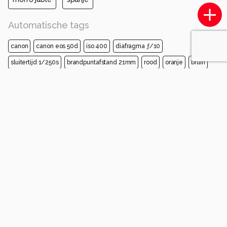
Automatische tags
canon
canon eos 50d
iso 400
diafragma ƒ/10
sluitertijd 1/250s
brandpuntafstand 21mm
rood
oranje
bruin
houtbeits
vernis
stillevenfotografie
Opmerkingen
Login
of
maak een account
en discussieer mee!
awduijts
8 maanden geleden
Top in zijn eenvoud
Gr Wim