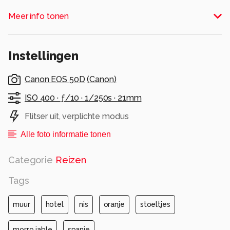
Alle rechten voorbehouden
Meer info tonen
Instellingen
Canon EOS 50D
(
Canon
)
ISO 400 ·
ƒ/10 ·
1/250s ·
21mm
Flitser uit, verplichte modus
Alle foto informatie tonen
Categorie
Reizen
Tags
muur
hotel
nis
oranje
stoeltjes
morro jable
spanje