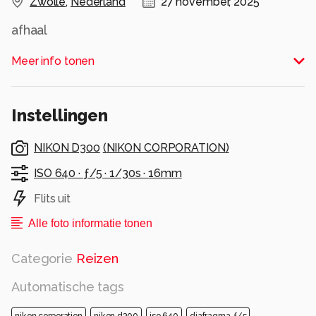
Zwolle
,
Nederland
27 november, 2025
afhaal
Alle rechten voorbehouden
Meer info tonen
Instellingen
NIKON D300
(
NIKON CORPORATION
)
ISO 640 ·
ƒ/5 ·
1/30s ·
16mm
Flits uit
Alle foto informatie tonen
Categorie
Reizen
Automatische tags