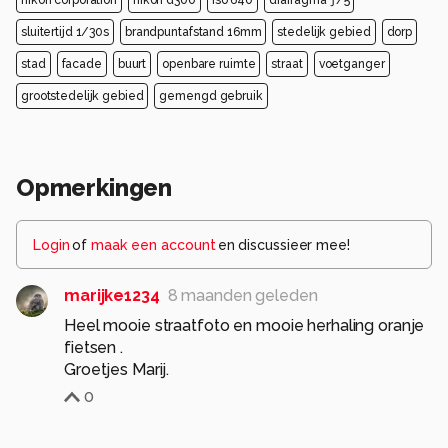
nikon corporation
nikon d300
iso 640
diafragma ƒ/5
sluitertijd 1/30s
brandpuntafstand 16mm
stedelijk gebied
dorp
stad
facade
buurt
openbare ruimte
straat
voetganger
grootstedelijk gebied
gemengd gebruik
Opmerkingen
Login
of
maak een account
en discussieer mee!
marijke1234
8 maanden geleden
Heel mooie straatfoto en mooie herhaling oranje
fietsen .
Groetjes Marij.
0