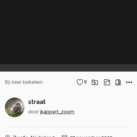
85
keer bekeken
8
straat
door
jkappert_zoom