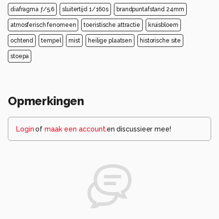
diafragma ƒ/5.6
sluitertijd 1/160s
brandpuntafstand 24mm
atmosferisch fenomeen
toeristische attractie
kruisbloem
ochtend
tempel
mist
heilige plaatsen
historische site
stoepa
Opmerkingen
Login
of
maak een account
en discussieer mee!