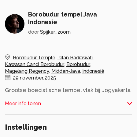
Borobudur tempel Java
Indonesie
door
Spijker_zoom
Borobudur Temple
,
Jalan Badrawati
,
Kawasan Candi Borobudur
,
Borobudur
,
Magelang Regency
,
Midden-Java
,
Indonesië
29 november, 2025
Grootse boedistische tempel vlak bij Jogyakarta
op Java indonesie.
Meer info tonen
gemaakt bij zonsopkomst met op de
achtergrond de vulkaan Merapi .
Alle rechten voorbehouden
Instellingen