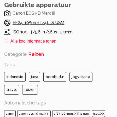
Gebruikte apparatuur
Canon EOS 5D Mark III
EF24-105mm f/4L IS USM
ISO 100 ·
ƒ/5.6 ·
1/160s ·
24mm
Alle foto informatie tonen
Categorie
Reizen
Tags
indonesie
java
borobudur
jogyakarta
travel
reizen
Automatische tags
canon
canon eos 5d mark iii
ef24-105mm f/4l is usm
iso 100