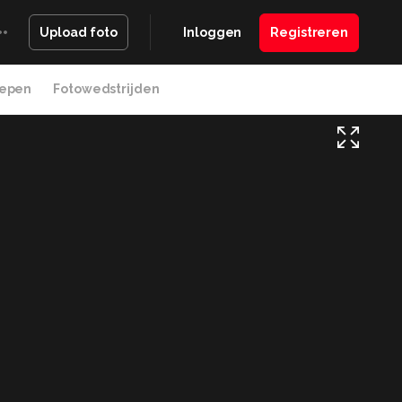
Inloggen
Registreren
Upload foto
epen
Fotowedstrijden