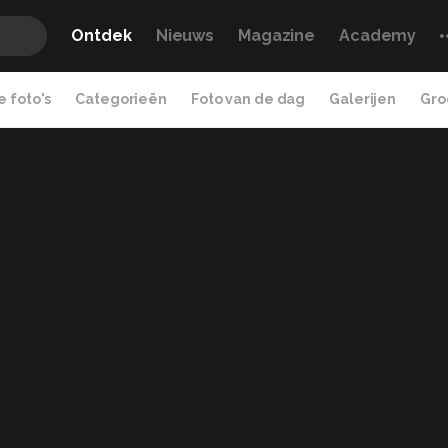
Ontdek
Nieuws
Magazine
Academy
 foto's
Categorieën
Foto van de dag
Galerijen
Gro