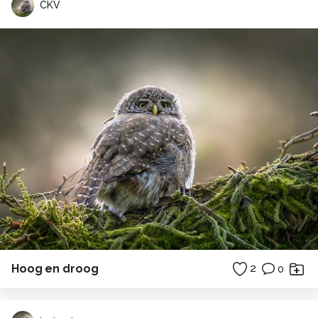
CKV
Hoog en droog
2
0