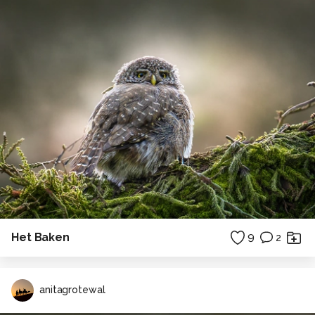
Het Baken
9
2
anitagrotewal