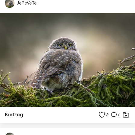
JePeVeTe
Kielzog
2
0