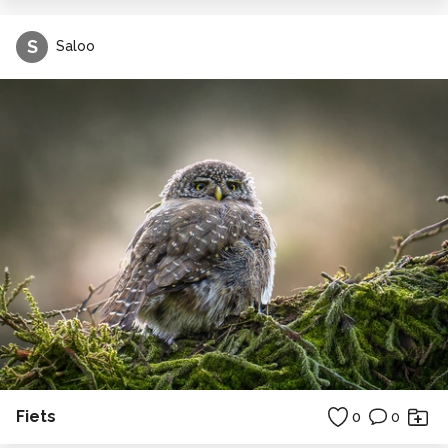
S
Saloo
Fiets
0
0