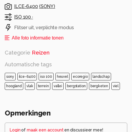
ILCE-6400
(
SONY
)
ISO 100 ·
Flitser uit, verplichte modus
Alle foto informatie tonen
Categorie
Reizen
Automatische tags
sony
ilce-6400
iso 100
heuvel
ecoregio
landschap
hoogland
vlak
terrein
vallei
bergstation
bergketen
viel
Opmerkingen
Login
of
maak een account
en discussieer mee!