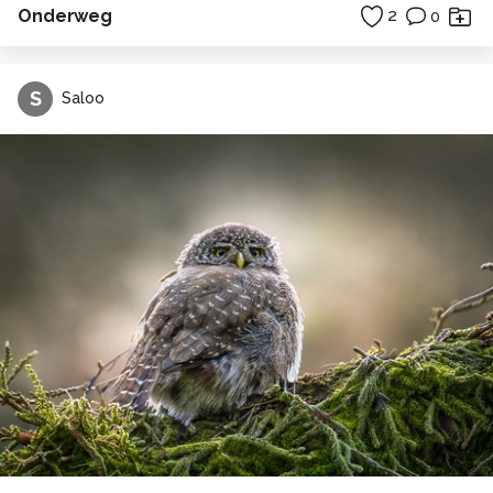
Onderweg
2
0
S
Saloo