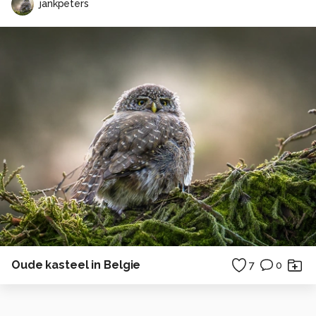
jankpeters
Oude kasteel in Belgie
7
0