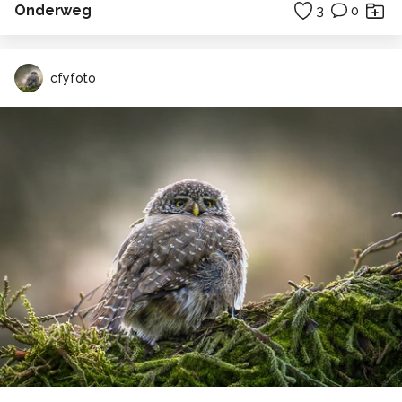
Onderweg
3
0
cfyfoto