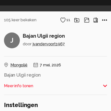
105
keer bekeken
11
Bajan Ulgii region
J
door
jvandervoort1967
Mongolië
7 mei, 2026
Bajan Ulgii region
Alle rechten voorbehouden
Meer info tonen
Instellingen