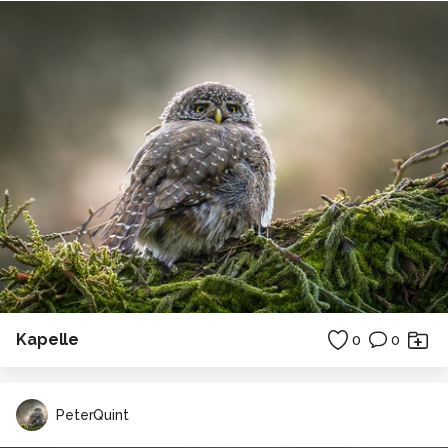
Kapelle
0
0
PeterQuint