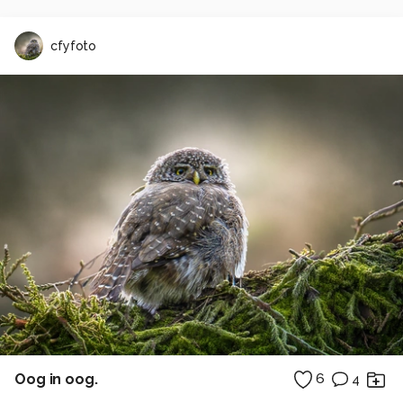
cfyfoto
Oog in oog.
6
4