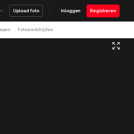
Inloggen
Registreren
Upload foto
epen
Fotowedstrijden