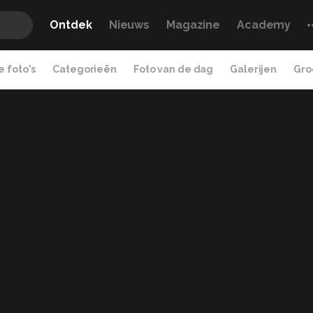
Ontdek
Nieuws
Magazine
Academy
 foto's
Categorieën
Foto van de dag
Galerijen
Gro