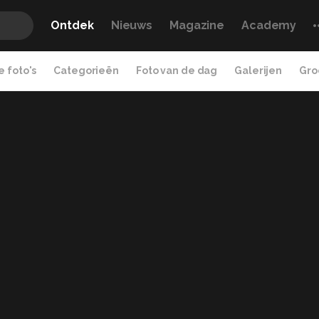
Ontdek
Nieuws
Magazine
Academy
 foto's
Categorieën
Foto van de dag
Galerijen
Gro