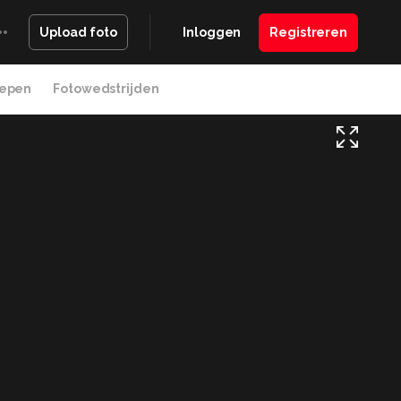
Inloggen
Registreren
Upload foto
epen
Fotowedstrijden