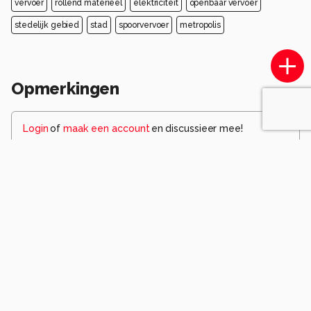
vervoer
rollend materieel
elektriciteit
openbaar vervoer
stedelijk gebied
stad
spoorvervoer
metropolis
Opmerkingen
Login
of
maak een account
en discussieer mee!
Wees de eerste die een opmerking
achterlaat.