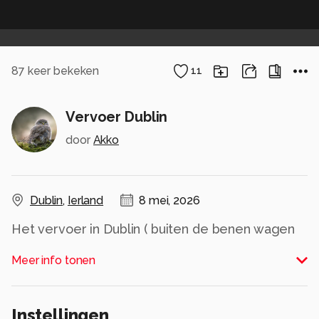
87
keer bekeken
11
Vervoer Dublin
door
Akko
Dublin
,
Ierland
8 mei, 2026
Het vervoer in Dublin ( buiten de benen wagen
om)
Meer info tonen
Alle rechten voorbehouden
Instellingen