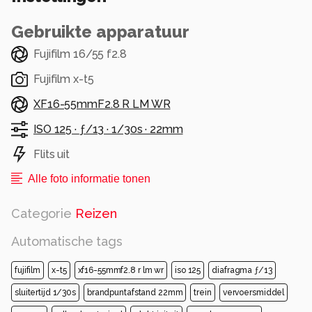
Gebruikte apparatuur
Fujifilm 16/55 f2.8
Fujifilm x-t5
XF16-55mmF2.8 R LM WR
ISO 125 ·
ƒ/13 ·
1/30s ·
22mm
Flits uit
Alle foto informatie tonen
Categorie
Reizen
Automatische tags
fujifilm
x-t5
xf16-55mmf2.8 r lm wr
iso 125
diafragma ƒ/13
sluitertijd 1/30s
brandpuntafstand 22mm
trein
vervoersmiddel