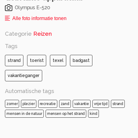
Olympus E-520
Alle foto informatie tonen
Categorie
Reizen
Tags
strand
toerist
texel
badgast
vakantieganger
Automatische tags
zomer
plezier
recreatie
zand
vakantie
vrije tijd
strand
mensen in de natuur
mensen op het strand
kind