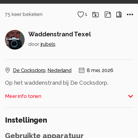
75
keer bekeken
1
Waddenstrand Texel
door
jrubels
De Cocksdorp
,
Nederland
8 mei, 2026
Op het waddenstrand bij De Cocksdorp.
Augustus 2009
Meer info tonen
Alle rechten voorbehouden
Instellingen
Gebruikte apparatuur