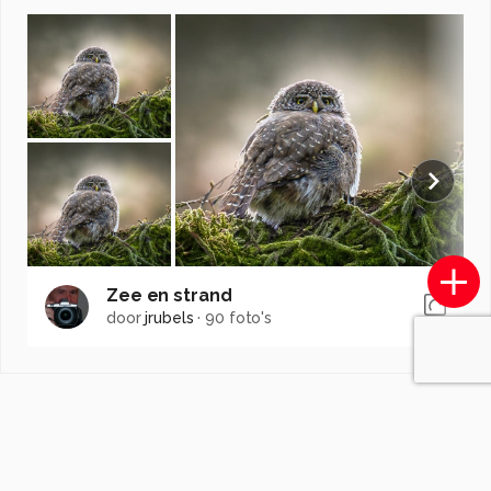
Zee en strand
door
jrubels
·
90 foto's
Soortgelijke foto's