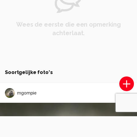
Wees de eerste die een opmerking
achterlaat.
Soortgelijke foto's
mgompie