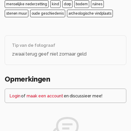
menselijke nederzetting
kind
dorp
bodem
ruïnes
stenen muur
oude geschiedenis
archeologische vindplaats
Tip van de fotograaf
zwaai terug geef niet zomaar geld
Opmerkingen
Login
of
maak een account
en discussieer mee!