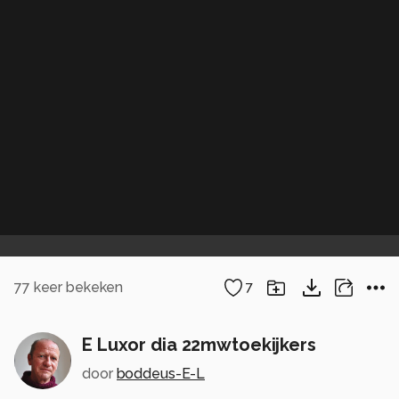
77
keer bekeken
7
E Luxor dia 22mwtoekijkers
door
boddeus-E-L