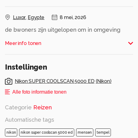
Luxor
,
Egypte
8 mei, 2026
de bwoners zijn uitgelopen om in omgeving
Luxor in de vallei vd Doden ons te zie Ze
Meer info tonen
werken vaak als hulp bij de onvoltooide
opgravingen let op de kwaliteit vd muren
bovenaan aangesmeerd met leem
Instellingen
Alle rechten voorbehouden
Nikon SUPER COOLSCAN 5000 ED
(
Nikon
)
Alle foto informatie tonen
Categorie
Reizen
Automatische tags
nikon
nikon super coolscan 5000 ed
mensen
tempel