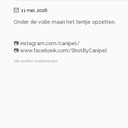
11 mei, 2026
Onder de volle maan het tentje opzetten.
📷 instagram.com/canipel/
📷 www.facebook.com/ShotByCanipel
Alle rechten voorbehouden
Instellingen
Gebruikte apparatuur
Canon EOS R6
Categorie
Reizen