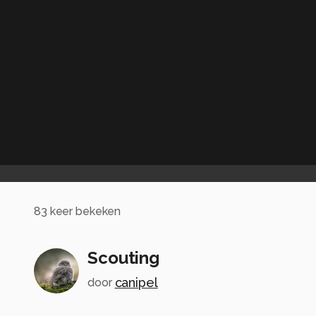
83
keer bekeken
Scouting
canipel
door