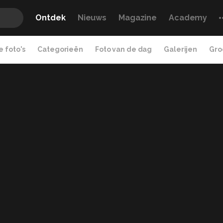
Ontdek
Nieuws
Magazine
Academy
 foto's
Categorieën
Foto van de dag
Galerijen
Gro