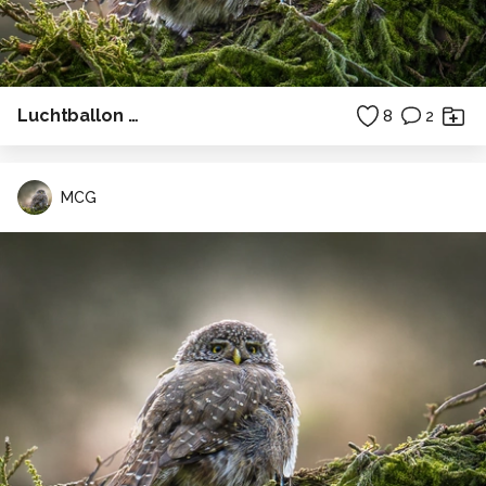
Luchtballon …
8
2
MCG