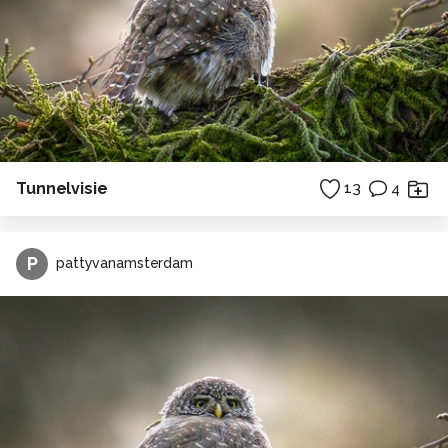
Tunnelvisie
13
4
P
pattyvanamsterdam