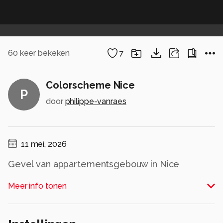
60
keer bekeken
7
Colorscheme Nice
P
door
philippe-vanraes
11 mei, 2026
Gevel van appartementsgebouw in Nice
Frankrijk in de traditionele kleuren. Vanop een
Meer info tonen
helling kon ik de gevel heel vlak krijgen.
Alle rechten voorbehouden