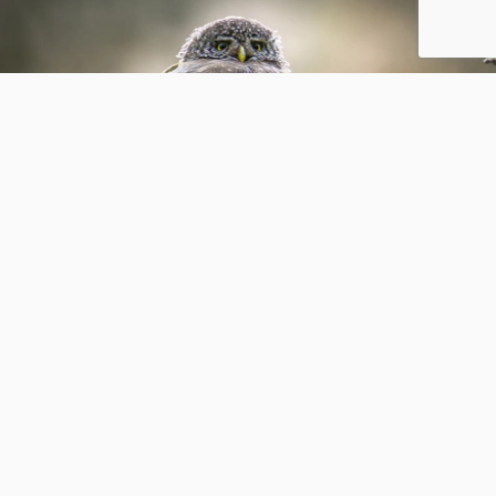
Vertrektijden checken
3
0
maartenjacobi