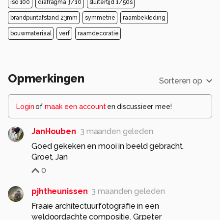
iso 100
diafragma ƒ/10
sluitertijd 1/50s
brandpuntafstand 23mm
symmetrie
raambekleding
bouwmateriaal
verf
raamdecoratie
Opmerkingen
Sorteren op
Login
of
maak een account
en discussieer mee!
JanHouben
3 maanden geleden
Goed gekeken en mooi in beeld gebracht.
Groet, Jan
0
pjhtheunissen
3 maanden geleden
Fraaie architectuurfotografie in een
weldoordachte compositie. Gr.peter