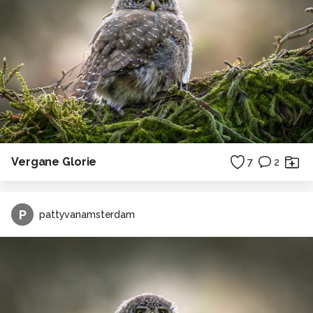
Vergane Glorie
7
2
P
pattyvanamsterdam