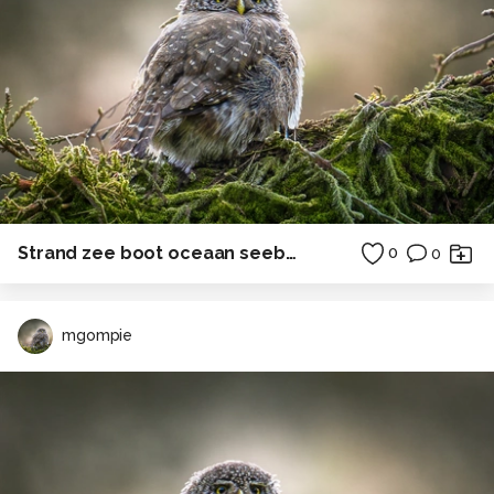
Strand zee boot oceaan seebrucke
0
0
mgompie