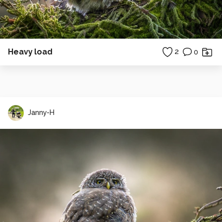
Heavy load
2
0
Janny-H