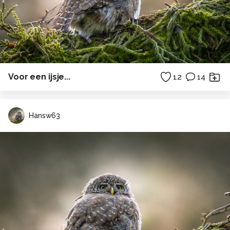
Voor een ijsje...
12
14
Hansw63