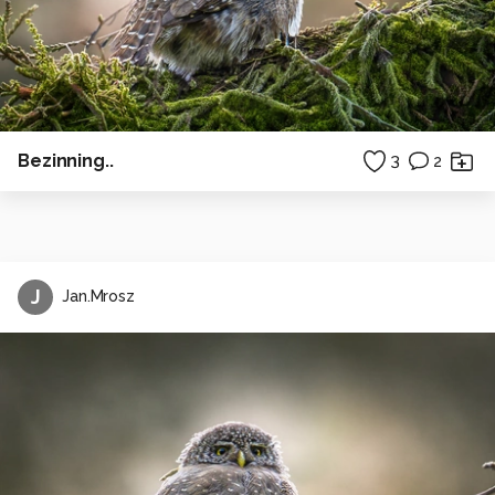
Bezinning..
3
2
J
Jan.Mrosz