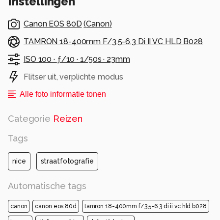
Instellingen
Canon EOS 80D
(
Canon
)
TAMRON 18-400mm F/3.5-6.3 Di II VC HLD B028
ISO 100 ·
ƒ/10 ·
1/50s ·
23mm
Flitser uit, verplichte modus
Alle foto informatie tonen
Categorie
Reizen
Tags
nice
straatfotografie
Automatische tags
canon
canon eos 80d
tamron 18-400mm f/3.5-6.3 di ii vc hld b028