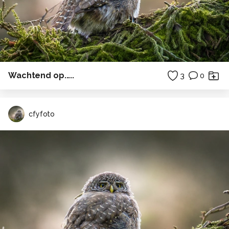
Wachtend op.....
3
0
cfyfoto