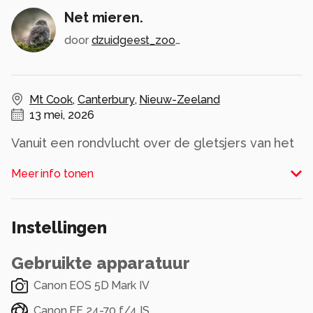
Net mieren.
door
dzuidgeest_zoom
Mt Cook
,
Canterbury
,
Nieuw-Zeeland
13 mei, 2026
Vanuit een rondvlucht over de gletsjers van het
Zuider Eiland (Nw Zeeland) zicht op de Mt Cook
Meer info tonen
gletsjer waar vier helicopters staan geparkeerd.
Alle rechten voorbehouden
Instellingen
Gebruikte apparatuur
Canon EOS 5D Mark IV
Canon EF 24-70 f/4 IS