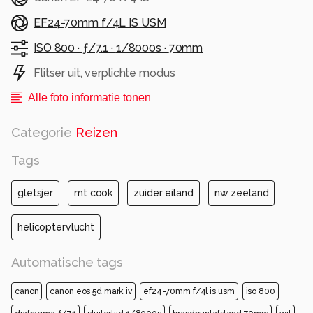
EF24-70mm f/4L IS USM
ISO 800 ·
ƒ/7.1 ·
1/8000s ·
70mm
Flitser uit, verplichte modus
Alle foto informatie tonen
Categorie
Reizen
Tags
gletsjer
mt cook
zuider eiland
nw zeeland
helicoptervlucht
Automatische tags
canon
canon eos 5d mark iv
ef24-70mm f/4l is usm
iso 800