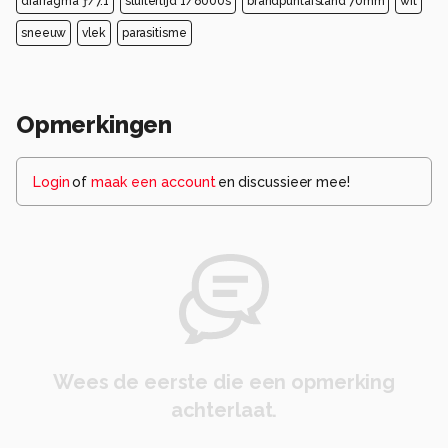
diafragma ƒ/7.1
sluitertijd 1/8000s
brandpuntafstand 70mm
wit
sneeuw
vlek
parasitisme
Opmerkingen
Login
of
maak een account
en discussieer mee!
Wees de eerste die een opmerking
achterlaat.