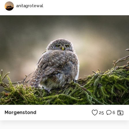
anitagrotewal
Morgenstond
25
6