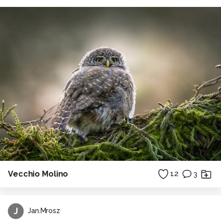
Vecchio Molino
12
3
J
Jan.Mrosz