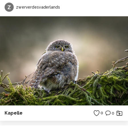
Z
zwerverdesvaderlands
Kapelle
0
0