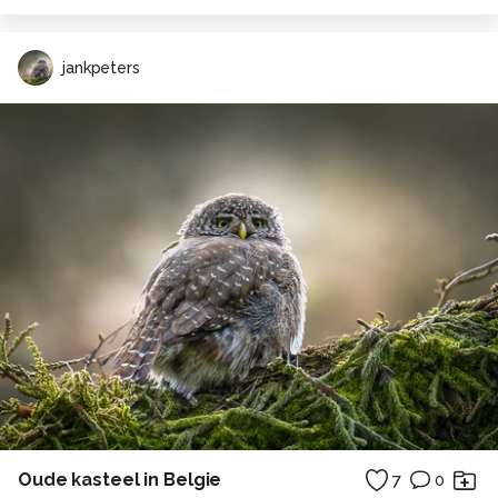
jankpeters
Oude kasteel in Belgie
7
0