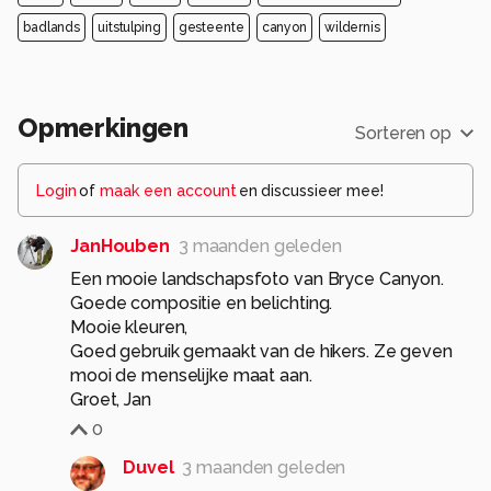
badlands
uitstulping
gesteente
canyon
wildernis
Opmerkingen
Sorteren op
Login
of
maak een account
en discussieer mee!
JanHouben
3 maanden geleden
Een mooie landschapsfoto van Bryce Canyon.
Goede compositie en belichting.
Mooie kleuren,
Goed gebruik gemaakt van de hikers. Ze geven
mooi de menselijke maat aan.
Groet, Jan
0
Duvel
3 maanden geleden