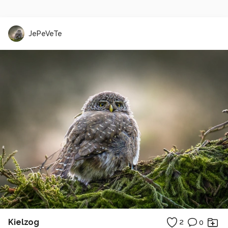
JePeVeTe
Kielzog
2
0