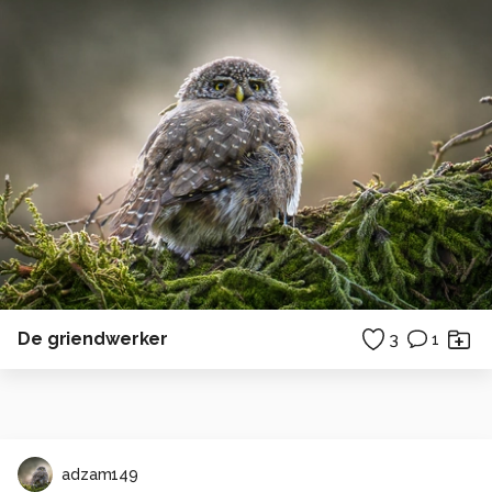
De griendwerker
3
1
adzam149