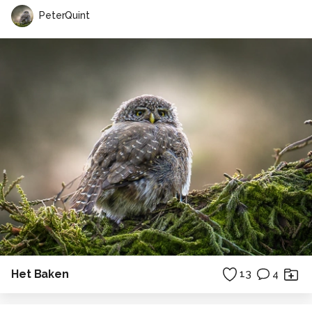
PeterQuint
Het Baken
13
4