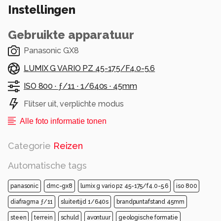
Instellingen
Gebruikte apparatuur
Panasonic GX8
LUMIX G VARIO PZ 45-175/F4.0-5.6
ISO 800 ·
ƒ/11 ·
1/640s ·
45mm
Flitser uit, verplichte modus
Alle foto informatie tonen
Categorie
Reizen
Automatische tags
panasonic
dmc-gx8
lumix g vario pz 45-175/f4.0-5.6
iso 800
diafragma ƒ/11
sluitertijd 1/640s
brandpuntafstand 45mm
steen
terrein
schuld
avontuur
geologische formatie