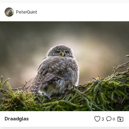
PeterQuint
Draadglas
3
0