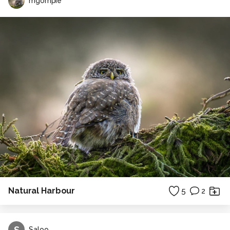
mgompie
Natural Harbour
5
2
S
Saloo