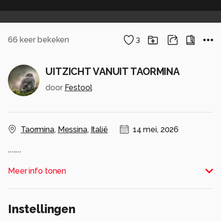
66
keer bekeken
3
UITZICHT VANUIT TAORMINA
door
Festool
Taormina
,
Messina
,
Italië
14 mei, 2026
.......
Alle rechten voorbehouden
Meer info tonen
Instellingen