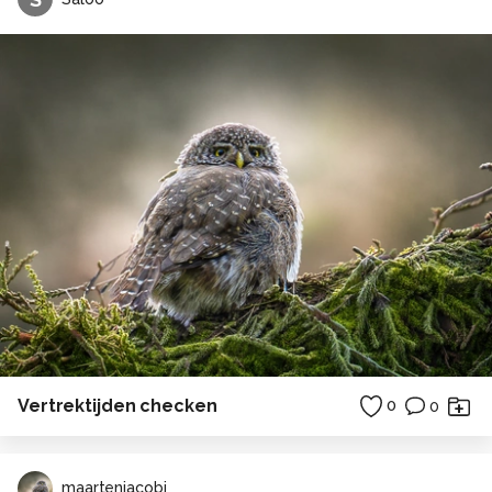
Vertrektijden checken
0
0
maartenjacobi