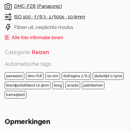
DMC-FZ8
(
Panasonic
)
ISO 100 ·
ƒ/6.3 ·
1/500s ·
10.9mm
Flitser uit, verplichte modus
Alle foto informatie tonen
Categorie
Reizen
Automatische tags
panasonic
dmc-fz8
iso 100
diafragma ƒ/6.3
sluitertijd 1/500s
brandpuntafstand 10.9mm
boog
arcade
palmbomen
kamerplant
Opmerkingen