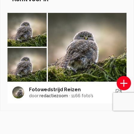
Fotowedstrijd Reizen
door
redactiezoom
·
1166 foto's
Soortgelijke foto's