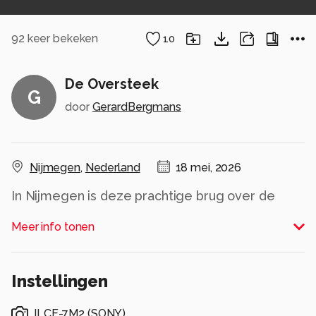
92
keer bekeken
10
De Oversteek
G
door
GerardBergmans
Nijmegen
,
Nederland
18 mei, 2026
In Nijmegen is deze prachtige brug over de
Waal te zien die de verbinding maakt naar Lent.
Meer info tonen
Bij nacht is het een mooi schouwspel van licht
die de brug een prachtige plaats geeft aan de
horizon.
Instellingen
Alle rechten voorbehouden
ILCE-7M2
(
SONY
)