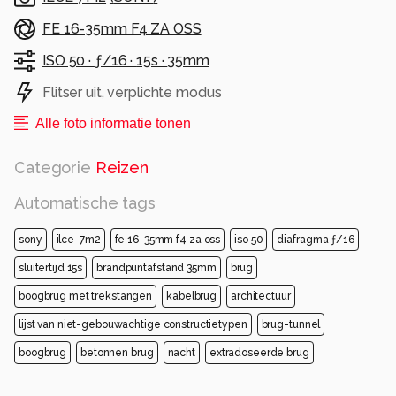
FE 16-35mm F4 ZA OSS
ISO 50 ·
ƒ/16 ·
15s ·
35mm
Flitser uit, verplichte modus
Alle foto informatie tonen
Categorie
Reizen
Automatische tags
sony
ilce-7m2
fe 16-35mm f4 za oss
iso 50
diafragma ƒ/16
sluitertijd 15s
brandpuntafstand 35mm
brug
boogbrug met trekstangen
kabelbrug
architectuur
lijst van niet-gebouwachtige constructietypen
brug-tunnel
boogbrug
betonnen brug
nacht
extradoseerde brug