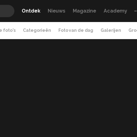
Ontdek
Nieuws
Magazine
Academy
 foto's
Categorieën
Foto van de dag
Galerijen
Gro