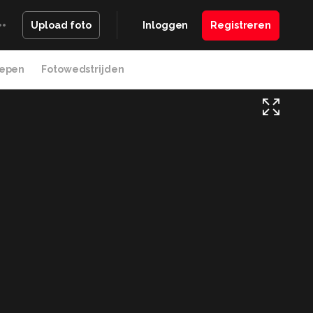
Inloggen
Registreren
Upload foto
epen
Fotowedstrijden