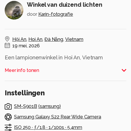
Winkel van duizend lichten
door
Karin-fotografie
Hội An
,
Hoi An
,
Đà Nẵng
,
Vietnam
19 mei, 2026
Een lampionenwinkel in Hoi An, Vietnam
Alle rechten voorbehouden
Meer info tonen
Instellingen
SM-S901B
(
samsung
)
Samsung Galaxy S22 Rear Wide Camera
ISO 250 ·
ƒ/1.8 ·
1/100s ·
5.4mm