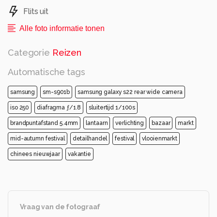
Flits uit
Alle foto informatie tonen
Categorie
Reizen
Automatische tags
samsung
sm-s901b
samsung galaxy s22 rear wide camera
iso 250
diafragma ƒ/1.8
sluitertijd 1/100s
brandpuntafstand 5.4mm
lantaarn
verlichting
bazaar
markt
mid-autumn festival
detailhandel
festival
vlooienmarkt
chinees nieuwjaar
vakantie
Vraag van de fotograaf