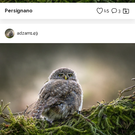
Persignano
15
3
adzam149