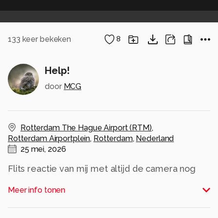
133
keer bekeken
8
Help!
door
MCG
Rotterdam The Hague Airport (RTM)
,
Rotterdam Airportplein
,
Rotterdam
,
Nederland
25 mei, 2026
Flits reactie van mij met altijd de camera nog
om de nek natuurlijk . Wat is hier aan de hand
Meer info tonen
voor het opstarten?
Alle rechten voorbehouden