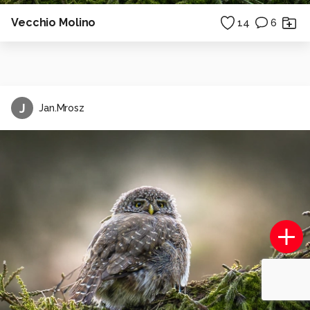
Vecchio Molino
14
6
J
Jan.Mrosz