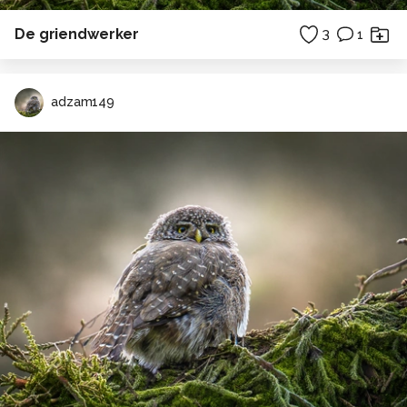
De griendwerker
3
1
adzam149