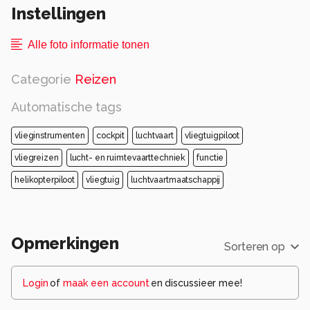
Instellingen
Alle foto informatie tonen
Categorie
Reizen
Automatische tags
vlieginstrumenten
cockpit
luchtvaart
vliegtuigpiloot
vliegreizen
lucht- en ruimtevaarttechniek
functie
helikopterpiloot
vliegtuig
luchtvaartmaatschappij
Opmerkingen
Sorteren op
Login
of
maak een account
en discussieer mee!