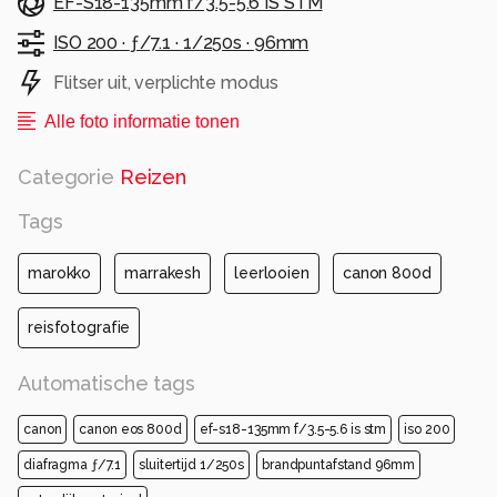
EF-S18-135mm f/3.5-5.6 IS STM
ISO 200 ·
ƒ/7.1 ·
1/250s ·
96mm
Flitser uit, verplichte modus
Alle foto informatie tonen
Categorie
Reizen
Tags
marokko
marrakesh
leerlooien
canon 800d
reisfotografie
Automatische tags
canon
canon eos 800d
ef-s18-135mm f/3.5-5.6 is stm
iso 200
diafragma ƒ/7.1
sluitertijd 1/250s
brandpuntafstand 96mm