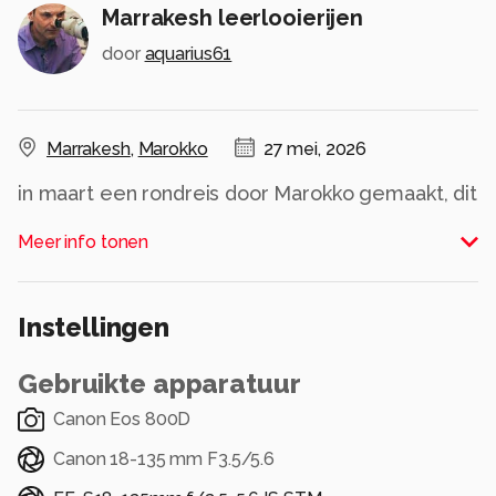
Marrakesh leerlooierijen
door
aquarius61
Marrakesh
,
Marokko
27 mei, 2026
in maart een rondreis door Marokko gemaakt, dit
is een bezienswaardigheid waar men al eeuwen
Meer info tonen
op ambachtelijke manier leer bewerkt
Alle rechten voorbehouden
Instellingen
Gebruikte apparatuur
Canon Eos 800D
Canon 18-135 mm F3.5/5.6