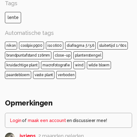
Tags
lente
Automatische tags
nikon
coolpix p900
iso 1600
diafragma ƒ/5.6
sluitertijd 1/60s
brandpuntafstand 116mm
close-up
plantenstengel
kruidachtige plant
macrofotografie
wind
wilde bloem
paardebloem
vaste plant
verboden
Opmerkingen
Login
of
maak een account
en discussieer mee!
jvriens
2 maanden geleden