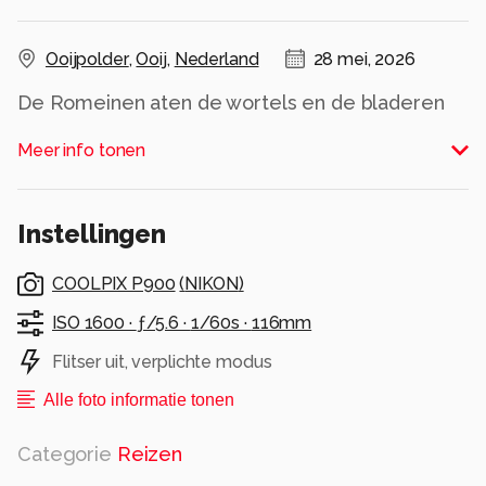
Ooijpolder
,
Ooij
,
Nederland
28 mei, 2026
De Romeinen aten de wortels en de bladeren
van de Gele Morgenster.
Meer info tonen
Alle rechten voorbehouden
Instellingen
COOLPIX P900
(
NIKON
)
ISO 1600 ·
ƒ/5.6 ·
1/60s ·
116mm
Flitser uit, verplichte modus
Alle foto informatie tonen
Categorie
Reizen