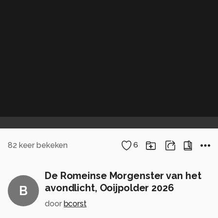
82
keer bekeken
6
De Romeinse Morgenster van het
avondlicht, Ooijpolder 2026
B
door
bcorst