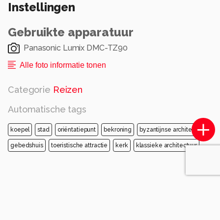
Instellingen
Gebruikte apparatuur
Panasonic Lumix DMC-TZ90
Alle foto informatie tonen
Categorie
Reizen
Automatische tags
koepel
stad
oriëntatiepunt
bekroning
byzantijnse architectuur
gebedshuis
toeristische attractie
kerk
klassieke architectuur
Opmerkingen
Login
of
maak een account
en discussieer mee!