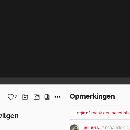
Opmerkingen
2
Login
of
maak een account
wilgen
jvriens
2 maanden g