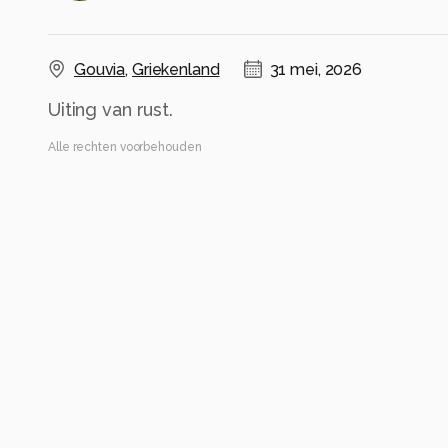
Gouvia
,
Griekenland
31 mei, 2026
Uiting van rust.
Alle rechten voorbehouden
Instellingen
iPhone SE (2nd generation)
(
Apple
)
iPhone SE (2nd generation) back camera 3.99mm 
ISO 20 ·
ƒ/1.8 ·
1/276s ·
3.99mm
Flitser uit, verplichte modus
Alle foto informatie tonen