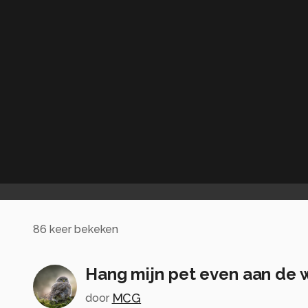
86
keer bekeken
Hang mijn pet even aan de 
MCG
door