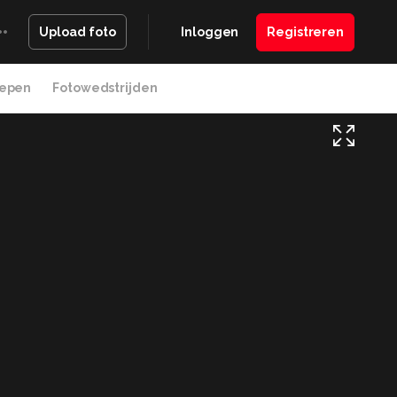
Inloggen
Registreren
Upload foto
epen
Fotowedstrijden