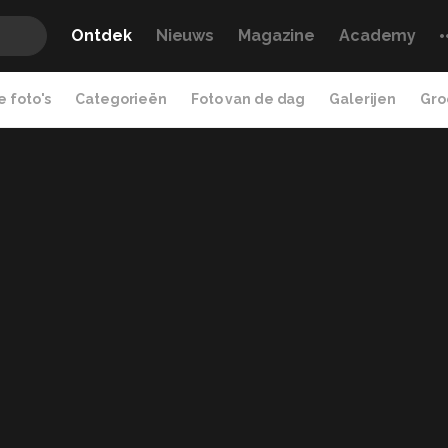
Ontdek
Nieuws
Magazine
Academy
 foto's
Categorieën
Foto van de dag
Galerijen
Gro