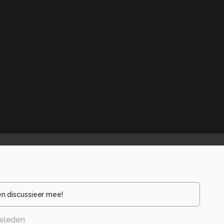
en discussieer mee!
eleden