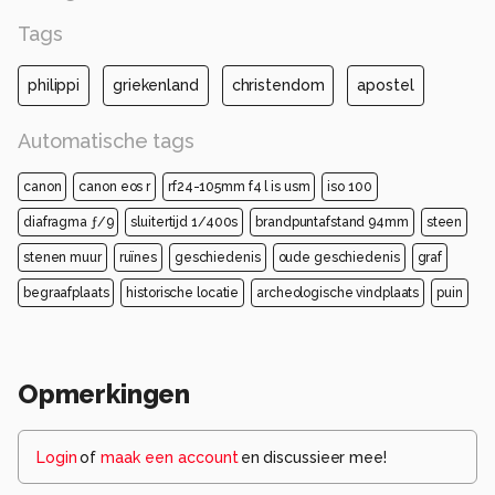
Tags
philippi
griekenland
christendom
apostel
Automatische tags
canon
canon eos r
rf24-105mm f4 l is usm
iso 100
diafragma ƒ/9
sluitertijd 1/400s
brandpuntafstand 94mm
steen
stenen muur
ruïnes
geschiedenis
oude geschiedenis
graf
begraafplaats
historische locatie
archeologische vindplaats
puin
Opmerkingen
Login
of
maak een account
en discussieer mee!