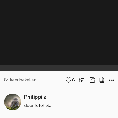
81
keer bekeken
6
Philippi 2
door
fotohela