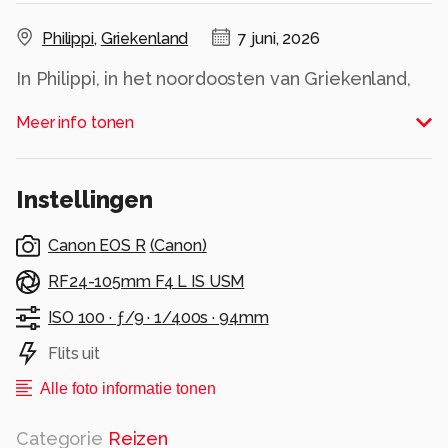
Philippi
,
Griekenland
7 juni, 2026
In Philippi, in het noordoosten van Griekenland,
vind je de resten van een oude Romeinse stad.
Meer info tonen
Maar belangrijker nog is dat hier de apostel
Paulus het Christendom naar Europa bracht. Hij
liet hier de eerste christelijke kerk in Europa
Instellingen
bouwem, zo rond het jaar 50. Daarna bezocht hij
dit gebied nog enkele keren.
Canon EOS R
(
Canon
)
Alle rechten voorbehouden
RF24-105mm F4 L IS USM
ISO 100 ·
ƒ/9 ·
1/400s ·
94mm
Flits uit
Alle foto informatie tonen
Categorie
Reizen