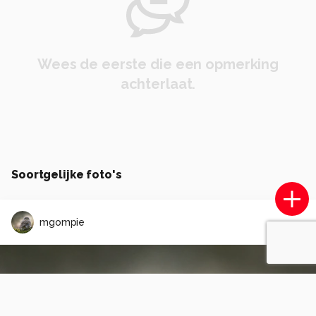
Wees de eerste die een opmerking
achterlaat.
Soortgelijke foto's
mgompie