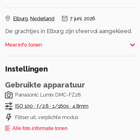
Elburg
,
Nederland
7 juni, 2026
De grachtjes in Elburg zijn sfeervol aangekleed.
De rijen bomen laten een leuke weerspiegeling
Meer info tonen
in het water zien..
Alle rechten voorbehouden
Instellingen
Gebruikte apparatuur
Panasonic Lumix DMC-FZ28
ISO 100 ·
ƒ/2.8 ·
1/160s ·
4.8mm
Flitser uit, verplichte modus
Alle foto informatie tonen