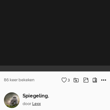
86
keer bekeken
3
Spiegeling.
door
Lexx