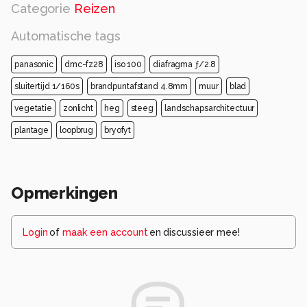
Categorie
Reizen
Automatische tags
panasonic
dmc-fz28
iso 100
diafragma ƒ/2.8
sluitertijd 1/160s
brandpuntafstand 4.8mm
muur
blad
vegetatie
zonlicht
heg
steeg
landschapsarchitectuur
plantage
loopbrug
bryofyt
Opmerkingen
Login
of
maak een account
en discussieer mee!